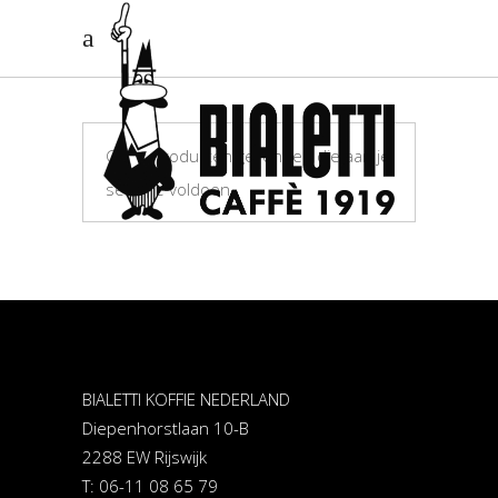
Geen producten gevonden die aan je
selectie voldoen.
BIALETTI KOFFIE NEDERLAND
Diepenhorstlaan 10-B
2288 EW Rijswijk
T: 06-11 08 65 79