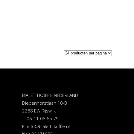
BIALETTI KOFFIE NEDERLAND
Diepenhorstlaan 10-B
2288 EW Rijswijk
T: 06-11 08 65 79
E:
info@bialetti-koffie.nl
KvK: 92471986