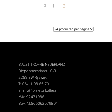
1
2
BIALETTI KOFFIE NEDERLAND
Diepenhorstlaan 10-B
2288 EW Rijswijk
T: 06-11 08 65 79
E:
info@bialetti-koffie.nl
KvK: 92471986
Btw: NL866062579B01