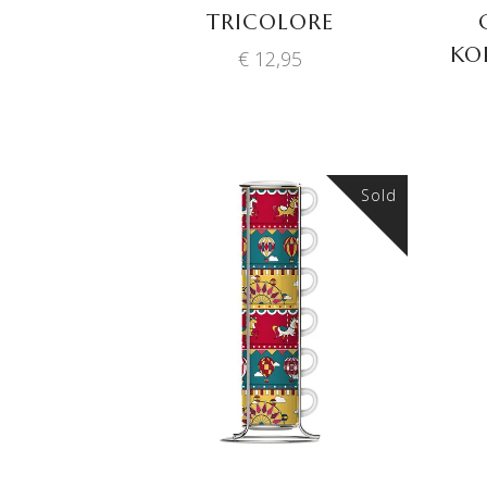
TRICOLORE
KOP
€
12,95
Sold
LEES VERDER