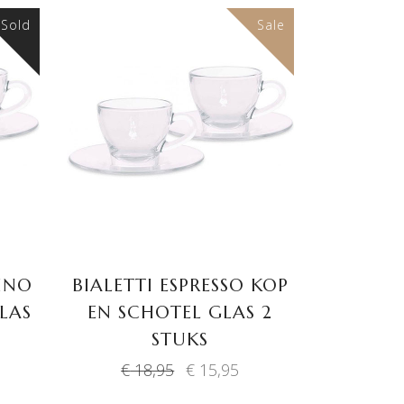
Sold
Sale
TOEVOEGEN AAN
WINKELWAGEN
INO
BIALETTI ESPRESSO KOP
LAS
EN SCHOTEL GLAS 2
STUKS
Oorspronkelijke
Huidige
€
18,95
€
15,95
prijs
prijs
was:
is: