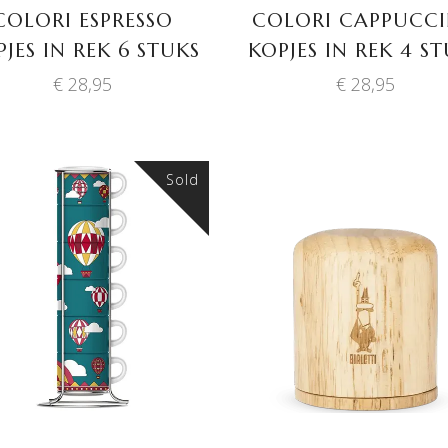
COLORI ESPRESSO
COLORI CAPPUCC
JES IN REK 6 STUKS
KOPJES IN REK 4 S
€
28,95
€
28,95
Sold
TOEVOEGEN AAN
LEES VERDER
WINKELWAGEN