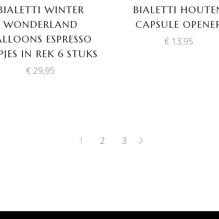
BIALETTI WINTER
BIALETTI HOUTE
WONDERLAND
CAPSULE OPENE
ALLOONS ESPRESSO
€
13,95
JES IN REK 6 STUKS
€
29,95
1
2
3