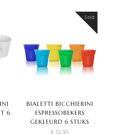
€ 18,95.
€ 15,95.
Sold
LEES VERDER
INI
BIALETTI BICCHIERINI
T 6
ESPRESSOBEKERS
GEKLEURD 6 STUKS
€
32,95