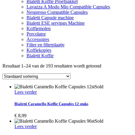
Bialetti Koffie Proefpakket
Lavazza A Modo Mio Compatible Capsules
Nespresso Compatible Capsules
Bialetti Capsule machine
Bialetti ESE servings Machine
Koffiemolen
Percolator
Accessoires
Filter en filterplaatje
Koffiekopjes
Bialetti Koffie
Resultaat 1–24 van de 193 resultaten wordt getoond
Sold
Lees verder
Bialetti Caramello Koffie Capsules 12 stuks
€
8,99
Sold
Lees verder