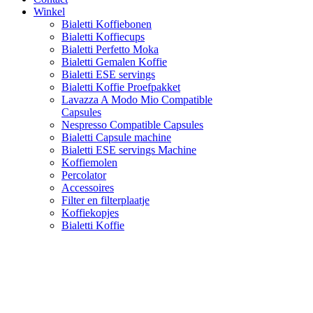
Winkel
Bialetti Koffiebonen
Bialetti Koffiecups
Bialetti Perfetto Moka
Bialetti Gemalen Koffie
Bialetti ESE servings
Bialetti Koffie Proefpakket
Lavazza A Modo Mio Compatible
Capsules
Nespresso Compatible Capsules
Bialetti Capsule machine
Bialetti ESE servings Machine
Koffiemolen
Percolator
Accessoires
Filter en filterplaatje
Koffiekopjes
Bialetti Koffie