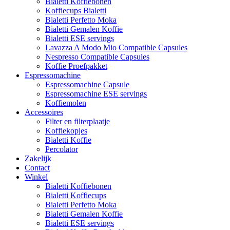
Bialetti Koffiebonen
Koffiecups Bialetti
Bialetti Perfetto Moka
Bialetti Gemalen Koffie
Bialetti ESE servings
Lavazza A Modo Mio Compatible Capsules
Nespresso Compatible Capsules
Koffie Proefpakket
Espressomachine
Espressomachine Capsule
Espressomachine ESE servings
Koffiemolen
Accessoires
Filter en filterplaatje
Koffiekopjes
Bialetti Koffie
Percolator
Zakelijk
Contact
Winkel
Bialetti Koffiebonen
Bialetti Koffiecups
Bialetti Perfetto Moka
Bialetti Gemalen Koffie
Bialetti ESE servings