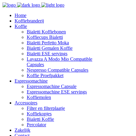
Home
Koffiebranderij
Koffie
Bialetti Koffiebonen
Koffiecups Bialetti
Bialetti Perfetto Moka
Bialetti Gemalen Koffie
Bialetti ESE servings
Lavazza A Modo Mio Compatible
Capsules
Nespresso Compatible Capsules
Koffie Proefpakket
Espressomachine
Espressomachine Capsule
Espressomachine ESE servings
Koffiemolen
Accessoires
Filter en filterplaatje
Koffiekopjes
Bialetti Koffie
Percolator
Zakelijk
Contact