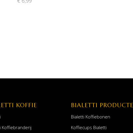
€
6,99
LETTI KOFFIE
BIALETTI PRODUCT
i
Bialetti Koffiebonen
i Koffiebranderij
Koffiecups Bialetti