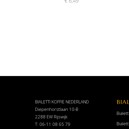
€
6,49
BIA
BIALETTI KOFFIE NEDERLAND
Diepenhorstlaan 10-B
Bialett
2288 EW Rijswijk
Bialett
T: 06-11 08 65 79