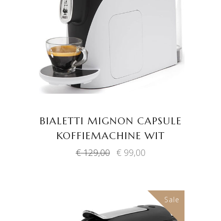
TOEVOEGEN AAN
WINKELWAGEN
BIALETTI MIGNON CAPSULE
KOFFIEMACHINE WIT
Oorspronkelijke
Huidige
€
129,00
€
99,00
prijs
prijs
was:
is:
€ 129,00.
€ 99,00.
Sale