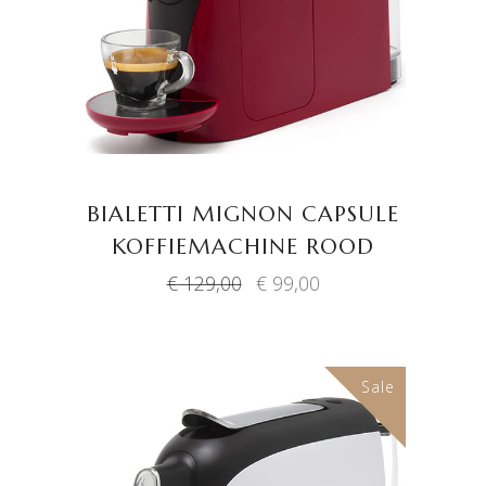
BIALETTI MIGNON CAPSULE
KOFFIEMACHINE ROOD
Oorspronkelijke
Huidige
€
129,00
€
99,00
prijs
prijs
was:
is:
€ 129,00.
€ 99,00.
Sale