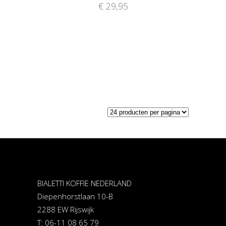
€
29,95
BIALETTI KOFFIE NEDERLAND
Diepenhorstlaan 10-B
2288 EW Rijswijk
T: 06-11 08 65 79