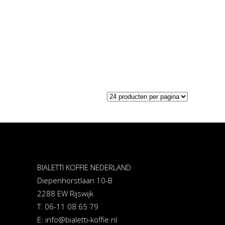
BIALETTI KOFFIE NEDERLAND
Diepenhorstlaan 10-B
2288 EW Rijswijk
T: 06-11 08 65 79
E:
info@bialetti-koffie.nl