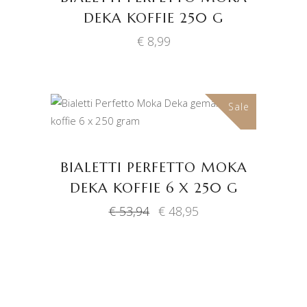
DEKA KOFFIE 250 G
€
8,99
Sale
TOEVOEGEN AAN
WINKELWAGEN
BIALETTI PERFETTO MOKA
DEKA KOFFIE 6 X 250 G
Oorspronkelijke
Huidige
€
53,94
€
48,95
prijs
prijs
was:
is:
€ 53,94.
€ 48,95.