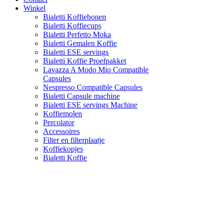
Winkel
Bialetti Koffiebonen
Bialetti Koffiecups
Bialetti Perfetto Moka
Bialetti Gemalen Koffie
Bialetti ESE servings
Bialetti Koffie Proefpakket
Lavazza A Modo Mio Compatible
Capsules
Nespresso Compatible Capsules
Bialetti Capsule machine
Bialetti ESE servings Machine
Koffiemolen
Percolator
Accessoires
Filter en filterplaatje
Koffiekopjes
Bialetti Koffie