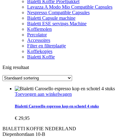
Bialetti Koffie Proefpakket
Lavazza A Modo Mio Compatible Capsules
Nespresso Compatible Capsules
Bialetti Capsule machine
Bialetti ESE servings Machine
Koffiemolen
Percolator
Accessoires
Filter en filterplaatje
Koffiekopjes
Bialetti Koffie
Enig resultaat
Toevoegen aan winkelwagen
Bialetti Carosello espresso kop en schotel 4 stuks
€
29,95
BIALETTI KOFFIE NEDERLAND
Diepenhorstlaan 10-B