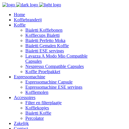
Home
Koffiebranderij
Koffie
Bialetti Koffiebonen
Koffiecups Bialetti
Bialetti Perfetto Moka
Bialetti Gemalen Koffie
Bialetti ESE servings
Lavazza A Modo Mio Compatible
Capsules
Nespresso Compatible Capsules
Koffie Proefpakket
Espressomachine
Espressomachine Capsule
Espressomachine ESE servings
Koffiemolen
Accessoires
Filter en filterplaatje
Koffiekopjes
Bialetti Koffie
Percolator
Zakelijk
Contact