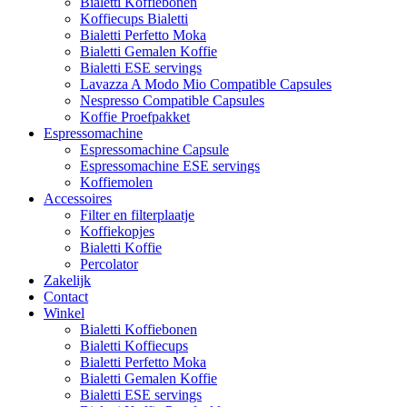
Bialetti Koffiebonen
Koffiecups Bialetti
Bialetti Perfetto Moka
Bialetti Gemalen Koffie
Bialetti ESE servings
Lavazza A Modo Mio Compatible Capsules
Nespresso Compatible Capsules
Koffie Proefpakket
Espressomachine
Espressomachine Capsule
Espressomachine ESE servings
Koffiemolen
Accessoires
Filter en filterplaatje
Koffiekopjes
Bialetti Koffie
Percolator
Zakelijk
Contact
Winkel
Bialetti Koffiebonen
Bialetti Koffiecups
Bialetti Perfetto Moka
Bialetti Gemalen Koffie
Bialetti ESE servings