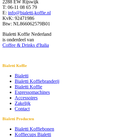
2288 EW Rijswijk
T: 06-11 08 65 79
E:
info@bialetti-koffie.nl
KvK: 92471986
Btw: NL866062579B01
Bialetti Koffie Nederland
is onderdeel van
Coffee & Drinks d'Italia
Bialetti Koffie
Bialetti
Bialetti Koffiebranderij
Bialetti Koffie
Espressomachines
Accessoires
Zakelijk
Contact
Bialetti Producten
Bialetti Koffiebonen
Koffiecups Bialetti