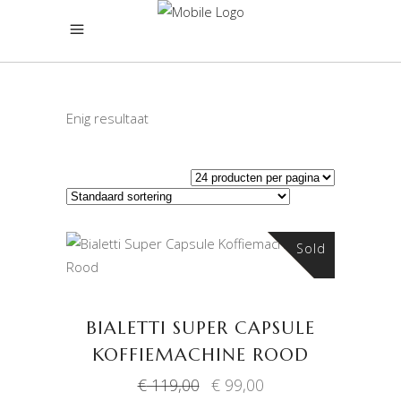
Enig resultaat
Sold
Sale
LEES VERDER
BIALETTI SUPER CAPSULE
KOFFIEMACHINE ROOD
Oorspronkelijke
Huidige
€
119,00
€
99,00
prijs
prijs