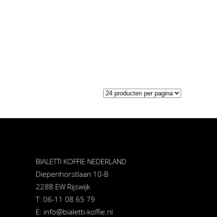
was:
is:
€ 119,00.
€ 99,00.
BIALETTI KOFFIE NEDERLAND
Diepenhorstlaan 10-B
2288 EW Rijswijk
T: 06-11 08 65 79
E:
info@bialetti-koffie.nl