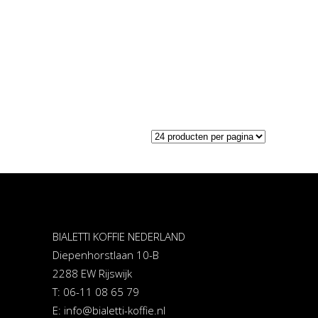
BIALETTI KOFFIE NEDERLAND
Diepenhorstlaan 10-B
2288 EW Rijswijk
T: 06-11 08 65 79
E:
info@bialetti-koffie.nl