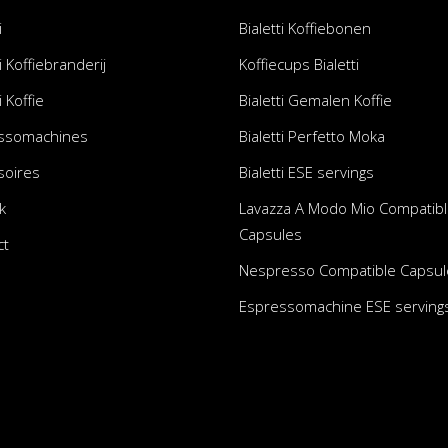
i
Bialetti Koffiebonen
i Koffiebranderij
Koffiecups Bialetti
i Koffie
Bialetti Gemalen Koffie
ssomachines
Bialetti Perfetto Moka
soires
Bialetti ESE servings
k
Lavazza A Modo Mio Compatib
Capsules
ct
Nespresso Compatible Capsul
Espressomachine ESE serving