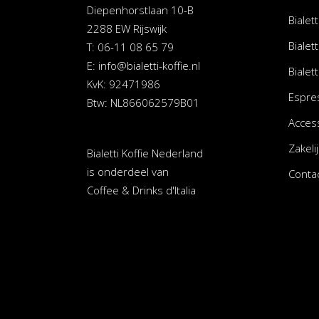
Diepenhorstlaan 10-B
Bialett
2288 EW Rijswijk
Bialett
T: 06-11 08 65 79
E:
info@bialetti-koffie.nl
Bialett
KvK: 92471986
Espre
Btw: NL866062579B01
Acces
Zakelij
Bialetti Koffie Nederland
is onderdeel van
Conta
Coffee & Drinks d'Italia