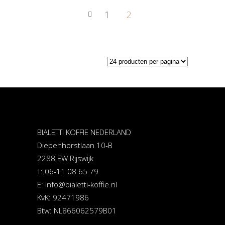
1
2
BIALETTI KOFFIE NEDERLAND
Diepenhorstlaan 10-B
2288 EW Rijswijk
T: 06-11 08 65 79
E:
info@bialetti-koffie.nl
KvK: 92471986
Btw: NL866062579B01