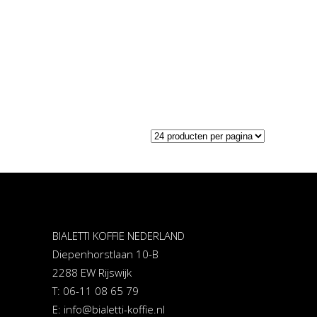
BIALETTI KOFFIE NEDERLAND
Diepenhorstlaan 10-B
2288 EW Rijswijk
T: 06-11 08 65 79
E:
info@bialetti-koffie.nl