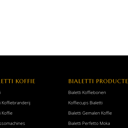
LETTI KOFFIE
BIALETTI PRODUCT
i
Bialetti Koffiebonen
i Koffiebranderij
Koffiecups Bialetti
i Koffie
Bialetti Gemalen Koffie
ssomachines
Bialetti Perfetto Moka