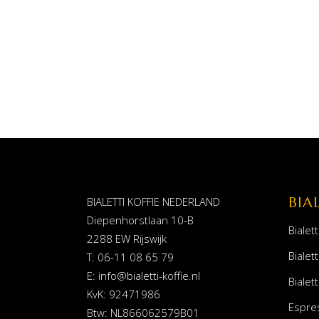
BIA
BIALETTI KOFFIE NEDERLAND
Diepenhorstlaan 10-B
Bialett
2288 EW Rijswijk
Bialett
T: 06-11 08 65 79
E:
info@bialetti-koffie.nl
Bialett
KvK: 92471986
Espre
Btw: NL866062579B01