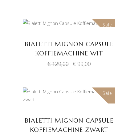
was:
is:
€ 129,00.
€ 99,00.
Sale
TOEVOEGEN AAN
WINKELWAGEN
BIALETTI MIGNON CAPSULE
KOFFIEMACHINE WIT
Oorspronkelijke
Huidige
€
129,00
€
99,00
prijs
prijs
was:
is:
€ 129,00.
€ 99,00.
Sale
TOEVOEGEN AAN
WINKELWAGEN
BIALETTI MIGNON CAPSULE
KOFFIEMACHINE ZWART