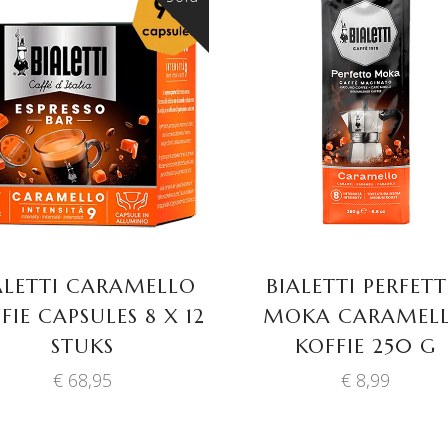
TOEVOEGEN AAN
LEES VERDER
WINKELWAGEN
ALETTI CARAMELLO
BIALETTI PERFET
FIE CAPSULES 8 X 12
MOKA CARAMEL
STUKS
KOFFIE 250 G
€
68,95
€
8,99