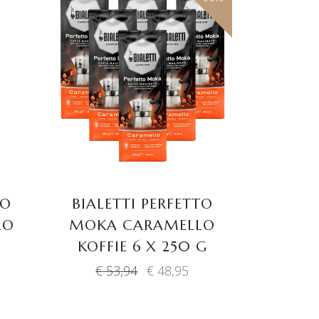
TOEVOEGEN AAN
WINKELWAGEN
TO
BIALETTI PERFETTO
LO
MOKA CARAMELLO
KOFFIE 6 X 250 G
Oorspronkelijke
Huidige
€
53,94
€
48,95
prijs
prijs
was:
is:
€ 53,94.
€ 48,95.