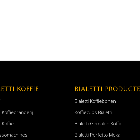
LETTI KOFFIE
BIALETTI PRODUCT
i
Bialetti Koffiebonen
i Koffiebranderij
Koffiecups Bialetti
i Koffie
Bialetti Gemalen Koffie
ssomachines
Bialetti Perfetto Moka