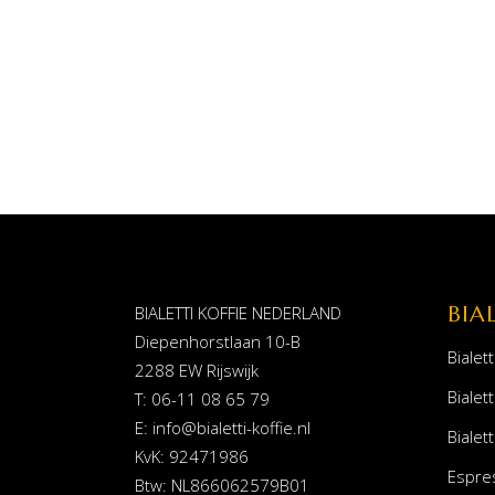
BIA
BIALETTI KOFFIE NEDERLAND
Diepenhorstlaan 10-B
Bialett
2288 EW Rijswijk
Bialett
T: 06-11 08 65 79
E:
info@bialetti-koffie.nl
Bialett
KvK: 92471986
Espre
Btw: NL866062579B01