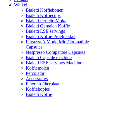
Winkel
Bialetti Koffiebonen
Bialetti Koffiecups
Bialetti Perfetto Moka
Bialetti Gemalen Koffie
Bialetti ESE servings
Bialetti Koffie Proefpakket
Lavazza A Modo Mio Compatible
Capsules
Nespresso Compatible Capsules
Bialetti Capsule machine
Bialetti ESE servings Machine
Koffiemolen
Percolator
Accessoires
Filter en filterplaatje
Koffiekopjes
Bialetti Koffie