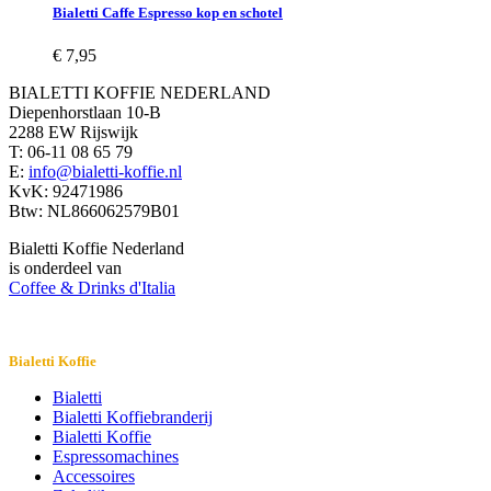
Bialetti Caffe Espresso kop en schotel
€
7,95
BIALETTI KOFFIE NEDERLAND
Diepenhorstlaan 10-B
2288 EW Rijswijk
T: 06-11 08 65 79
E:
info@bialetti-koffie.nl
KvK: 92471986
Btw: NL866062579B01
Bialetti Koffie Nederland
is onderdeel van
Coffee & Drinks d'Italia
Bialetti Koffie
Bialetti
Bialetti Koffiebranderij
Bialetti Koffie
Espressomachines
Accessoires