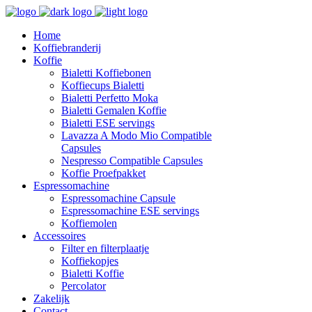
Home
Koffiebranderij
Koffie
Bialetti Koffiebonen
Koffiecups Bialetti
Bialetti Perfetto Moka
Bialetti Gemalen Koffie
Bialetti ESE servings
Lavazza A Modo Mio Compatible
Capsules
Nespresso Compatible Capsules
Koffie Proefpakket
Espressomachine
Espressomachine Capsule
Espressomachine ESE servings
Koffiemolen
Accessoires
Filter en filterplaatje
Koffiekopjes
Bialetti Koffie
Percolator
Zakelijk
Contact