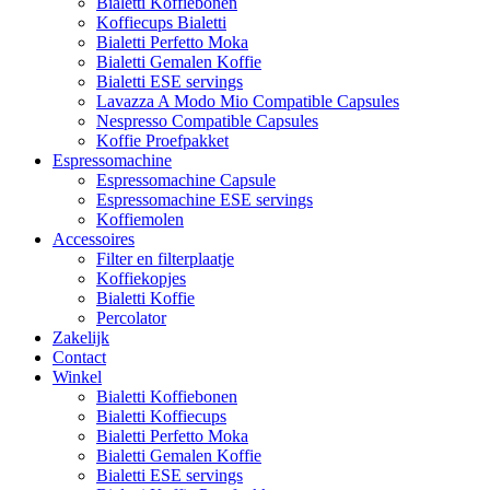
Bialetti Koffiebonen
Koffiecups Bialetti
Bialetti Perfetto Moka
Bialetti Gemalen Koffie
Bialetti ESE servings
Lavazza A Modo Mio Compatible Capsules
Nespresso Compatible Capsules
Koffie Proefpakket
Espressomachine
Espressomachine Capsule
Espressomachine ESE servings
Koffiemolen
Accessoires
Filter en filterplaatje
Koffiekopjes
Bialetti Koffie
Percolator
Zakelijk
Contact
Winkel
Bialetti Koffiebonen
Bialetti Koffiecups
Bialetti Perfetto Moka
Bialetti Gemalen Koffie
Bialetti ESE servings