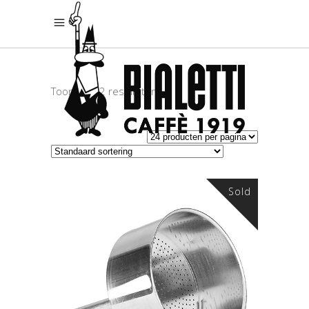
Toont alle 2 resultaten
Sold
LEES VERDER