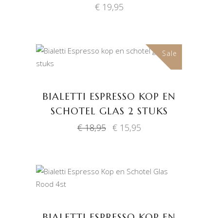
€
19,95
Sale
TOEVOEGEN AAN
WINKELWAGEN
BIALETTI ESPRESSO KOP EN
SCHOTEL GLAS 2 STUKS
Oorspronkelijke
Huidige
€
18,95
€
15,95
prijs
prijs
was:
is:
€ 18,95.
€ 15,95.
TOEVOEGEN AAN
WINKELWAGEN
BIALETTI ESPRESSO KOP EN