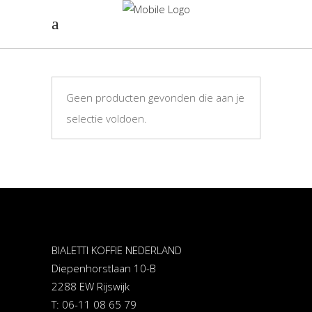
Geen producten gevonden die aan je
selectie voldoen.
BIALETTI KOFFIE NEDERLAND
Diepenhorstlaan 10-B
2288 EW Rijswijk
T: 06-11 08 65 79