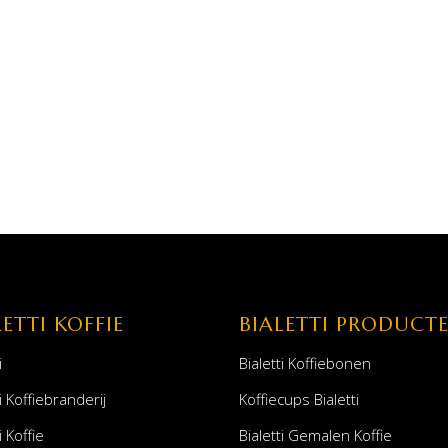
LETTI KOFFIE
BIALETTI PRODUCT
i
Bialetti Koffiebonen
i Koffiebranderij
Koffiecups Bialetti
i Koffie
Bialetti Gemalen Koffie