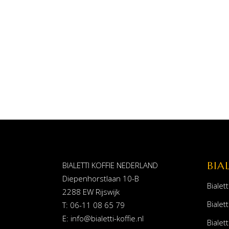
BIA
BIALETTI KOFFIE NEDERLAND
Diepenhorstlaan 10-B
Bialett
2288 EW Rijswijk
Bialett
T: 06-11 08 65 79
E:
info@bialetti-koffie.nl
Bialett