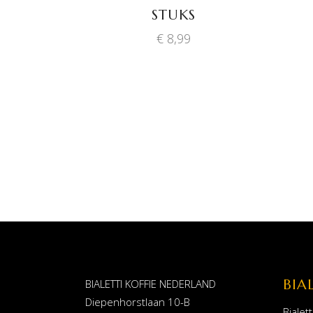
STUKS
€
8,99
BIA
BIALETTI KOFFIE NEDERLAND
Diepenhorstlaan 10-B
Bialett