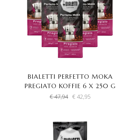
TOEVOEGEN AAN
WINKELWAGEN
BIALETTI PERFETTO MOKA
PREGIATO KOFFIE 6 X 250 G
Oorspronkelijke
Huidige
€
47,94
€
42,95
prijs
prijs
was:
is:
€ 47,94.
€ 42,95.