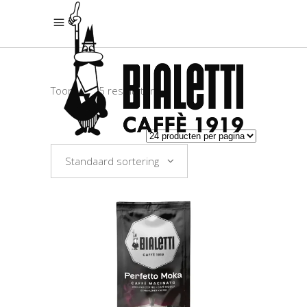
Toont alle 5 resultaten
Standaard sortering
TOEVOEGEN AAN
WINKELWAGEN