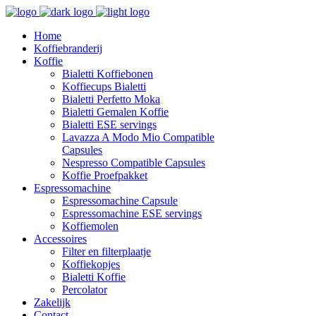
Home
Koffiebranderij
Koffie
Bialetti Koffiebonen
Koffiecups Bialetti
Bialetti Perfetto Moka
Bialetti Gemalen Koffie
Bialetti ESE servings
Lavazza A Modo Mio Compatible
Capsules
Nespresso Compatible Capsules
Koffie Proefpakket
Espressomachine
Espressomachine Capsule
Espressomachine ESE servings
Koffiemolen
Accessoires
Filter en filterplaatje
Koffiekopjes
Bialetti Koffie
Percolator
Zakelijk
Contact