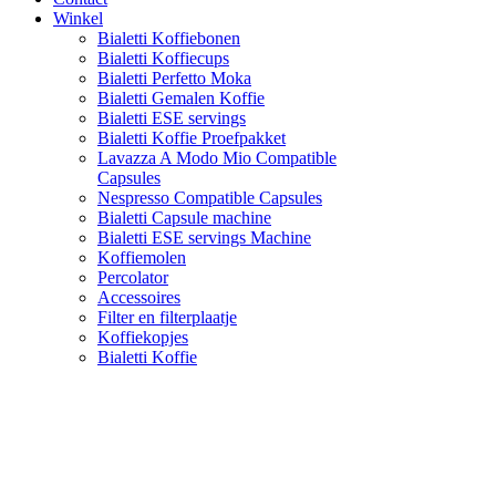
Winkel
Bialetti Koffiebonen
Bialetti Koffiecups
Bialetti Perfetto Moka
Bialetti Gemalen Koffie
Bialetti ESE servings
Bialetti Koffie Proefpakket
Lavazza A Modo Mio Compatible
Capsules
Nespresso Compatible Capsules
Bialetti Capsule machine
Bialetti ESE servings Machine
Koffiemolen
Percolator
Accessoires
Filter en filterplaatje
Koffiekopjes
Bialetti Koffie