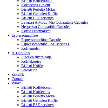
Bialetti Koffiebonen
Koffiecups Bialetti
Bialetti Perfetto Moka
Bialetti Gemalen Koffie
Bialetti ESE servings
Lavazza A Modo Mio Compatible Capsules
Nespresso Compatible Capsules
Koffie Proefpakket
Espressomachine
Espressomachine Capsule
Espressomachine ESE servings
Koffiemolen
Accessoires
Filter en filterplaatje
Koffiekopjes
Bialetti Koffie
Percolator
Zakelijk
Contact
Winkel
Bialetti Koffiebonen
Bialetti Koffiecups
Bialetti Perfetto Moka
Bialetti Gemalen Koffie
Bialetti ESE servings