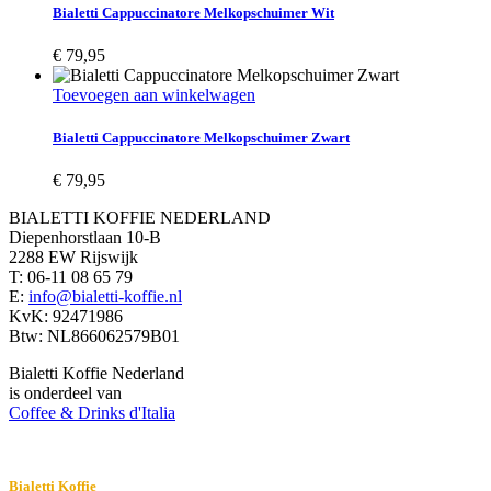
Bialetti Cappuccinatore Melkopschuimer Wit
€
79,95
Toevoegen aan winkelwagen
Bialetti Cappuccinatore Melkopschuimer Zwart
€
79,95
BIALETTI KOFFIE NEDERLAND
Diepenhorstlaan 10-B
2288 EW Rijswijk
T: 06-11 08 65 79
E:
info@bialetti-koffie.nl
KvK: 92471986
Btw: NL866062579B01
Bialetti Koffie Nederland
is onderdeel van
Coffee & Drinks d'Italia
Bialetti Koffie