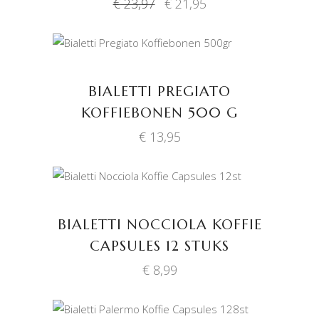
Oorspronkelijke
Huidige
€
23,97
€
21,95
prijs
prijs
was:
is:
€ 23,97.
€ 21,95.
TOEVOEGEN AAN
WINKELWAGEN
BIALETTI PREGIATO
KOFFIEBONEN 500 G
€
13,95
TOEVOEGEN AAN
WINKELWAGEN
BIALETTI NOCCIOLA KOFFIE
CAPSULES 12 STUKS
€
8,99