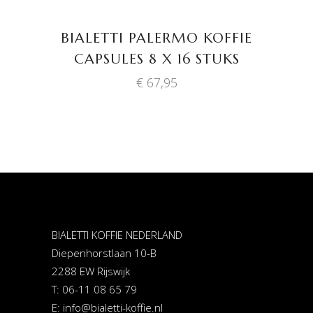
TOEVOEGEN AAN
WINKELWAGEN
BIALETTI PALERMO KOFFIE
CAPSULES 8 X 16 STUKS
€
67,95
BIALETTI KOFFIE NEDERLAND
Diepenhorstlaan 10-B
2288 EW Rijswijk
T: 06-11 08 65 79
E:
info@bialetti-koffie.nl