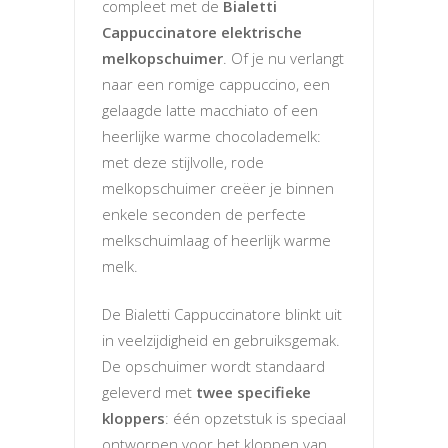
compleet met de
Bialetti
Cappuccinatore elektrische
melkopschuimer
. Of je nu verlangt
naar een romige cappuccino, een
gelaagde latte macchiato of een
heerlijke warme chocolademelk:
met deze stijlvolle, rode
melkopschuimer creëer je binnen
enkele seconden de perfecte
melkschuimlaag of heerlijk warme
melk.
De Bialetti Cappuccinatore blinkt uit
in veelzijdigheid en gebruiksgemak.
De opschuimer wordt standaard
geleverd met
twee specifieke
kloppers
: één opzetstuk is speciaal
ontworpen voor het kloppen van