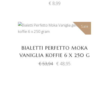
€
8,99
Sale
TOEVOEGEN AAN
WINKELWAGEN
BIALETTI PERFETTO MOKA
VANIGLIA KOFFIE 6 X 250 G
Oorspronkelijke
Huidige
€
53,94
€
48,95
prijs
prijs
was:
is:
€ 53,94.
€ 48,95.