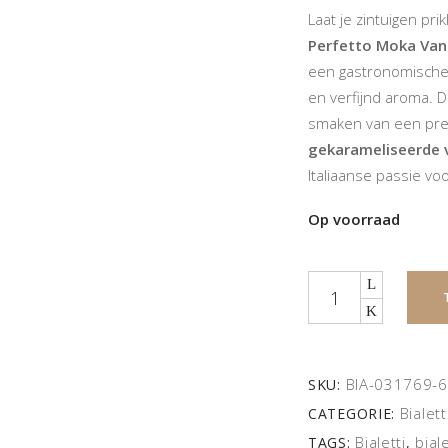
€ 53,
Laat je zintuigen p
Perfetto Moka Vani
een gastronomische 
en verfijnd aroma. 
smaken van een pre
gekarameliseerde 
Italiaanse passie voo
Op voorraad
Quantity
BIA-031769-6
SKU:
Bialet
CATEGORIE:
Bialetti
bial
TAGS:
,