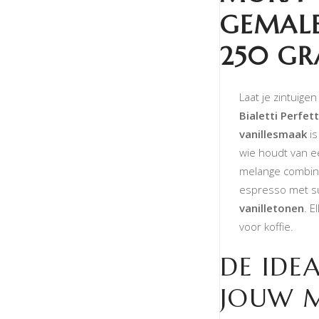
GEMALE
250 G
Laat je zintuige
Bialetti Perfet
vanillesmaak
is
wie houdt van e
melange combin
espresso met su
vanilletonen
. E
voor koffie.
DE IDE
JOUW 