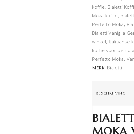
koffie
Bialetti Kof
,
Moka koffie
bialet
,
Perfetto Moka
Bia
,
Bialetti Vaniglia G
winkel
Italiaanse k
,
koffie voor percol
Perfetto Moka
Van
,
Bialetti
MERK:
BESCHRIJVING
BIALET
MOKA V