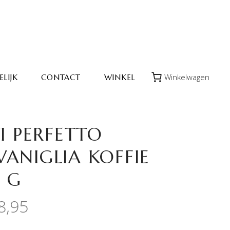
Winkelwagen
LIJK
CONTACT
WINKEL
I PERFETTO
ANIGLIA KOFFIE
0 G
8,95
ronkelijke
Huidige
prijs
is: