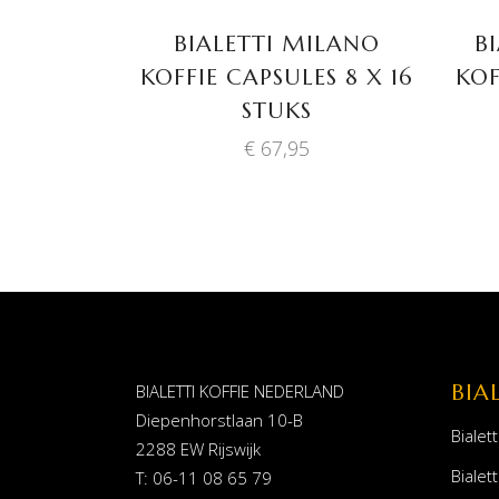
BIALETTI MILANO
B
KOFFIE CAPSULES 8 X 16
KOF
STUKS
€
67,95
BIA
BIALETTI KOFFIE NEDERLAND
Diepenhorstlaan 10-B
Bialett
2288 EW Rijswijk
Bialett
T: 06-11 08 65 79