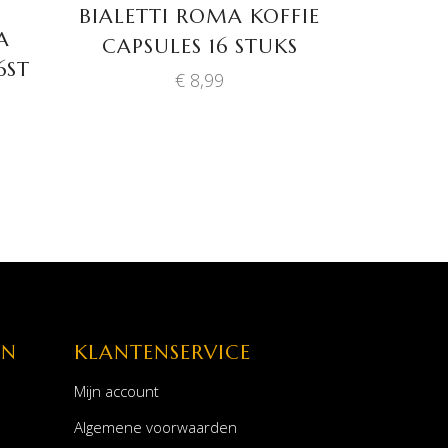
BIALETTI ROMA KOFFIE
A
CAPSULES 16 STUKS
6ST
€
8,99
EN
KLANTENSERVICE
Mijn account
Algemene voorwaarden