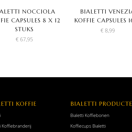
IALETTI NOCCIOLA
BIALETTI VENEZI
FIE CAPSULES 8 X 12
KOFFIE CAPSULES 1
STUKS
€
8,99
€
67,95
LETTI KOFFIE
BIALETTI PRODUCT
i
Bialetti Koffiebonen
i Koffiebranderij
Koffiecups Bialetti