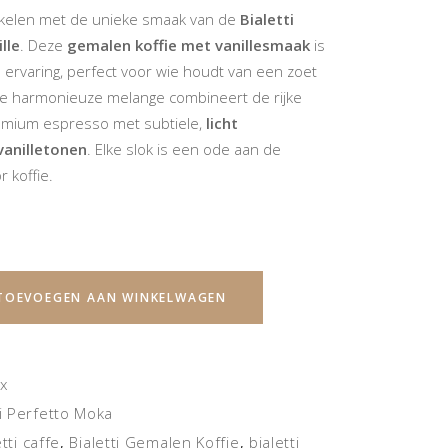
94.
€ 48,95.
rikkelen met de unieke smaak van de
Bialetti
lle
. Deze
gemalen koffie met vanillesmaak
is
ervaring, perfect voor wie houdt van een zoet
De harmonieuze melange combineert de rijke
mium espresso met subtiele,
licht
vanilletonen
. Elke slok is een ode aan de
r koffie.
TOEVOEGEN AAN WINKELWAGEN
x
ti Perfetto Moka
etti caffe
Bialetti Gemalen Koffie
bialetti
,
,