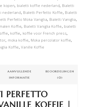
fie kopen
bialetti koffie nederland
Bialetti
,
,
ti nederland
Bialetti Perfetto Koffie
Bialetti
,
,
letti Perfetto Moka Vaniglia
Bialetti Vaniglia
,
,
emalen Koffie
Bialetti Vaniglia Koffie
bialetti
,
,
offie
koffie
koffie voor French press
,
,
,
ator
moka koffie
Moka percolator koffie
,
,
,
iglia Koffie
Vanille Koffie
,
AANVULLENDE
BEOORDELINGEN
INFORMATIE
(0)
TI PERFETTO
ANILLE KOFFIE |