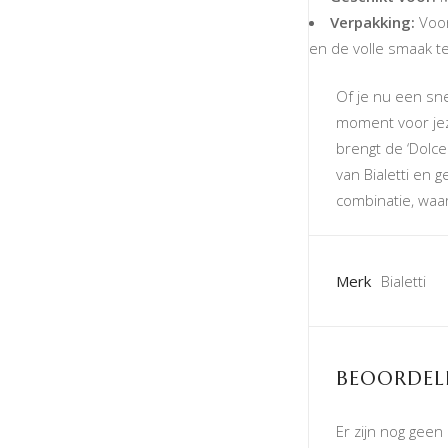
Verpakking:
Voor
en de volle smaak 
Of je nu een sn
moment voor jez
brengt de ‘Dolce
van Bialetti en 
combinatie, waar
Merk
Bialetti
BEOORDEL
Er zijn nog geen