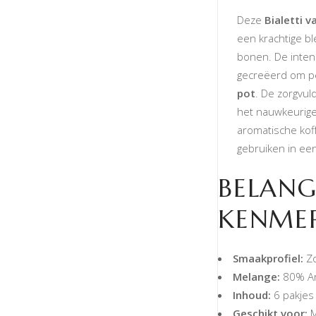
Deze
Bialetti va
een krachtige b
bonen. De inten
gecreëerd om pe
pot
. De zorgvul
het nauwkeurige
aromatische koff
gebruiken in ee
BELANG
KENME
Smaakprofiel:
Zo
Melange:
80% Ar
Inhoud:
6 pakjes 
Geschikt voor:
M