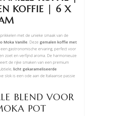
N KOFFIE | 6 X
RAM
n prikkelen met de unieke smaak van de
to Moka Vanille
. Deze
gemalen koffie met
 een gastronomische ervaring, perfect voor
en zoet en verfijnd aroma. De harmonieuze
eert de rijke smaken van een premium
btiele,
licht gekarameliseerde
lke slok is een ode aan de Italiaanse passie
ALE BLEND VOOR
MOKA POT