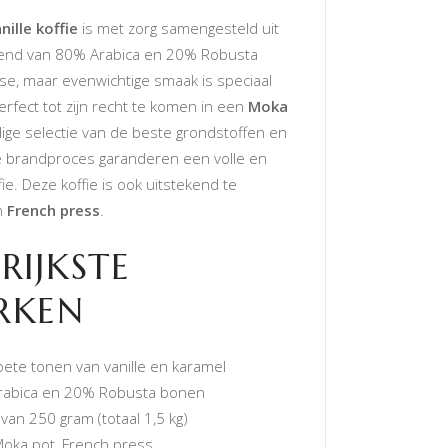
nille koffie
is met zorg samengesteld uit
lend van 80% Arabica en 20% Robusta
se, maar evenwichtige smaak is speciaal
rfect tot zijn recht te komen in een
Moka
dige selectie van de beste grondstoffen en
 brandproces garanderen een volle en
ie. Deze koffie is ook uitstekend te
n
French press
.
RIJKSTE
RKEN
ete tonen van vanille en karamel
abica en 20% Robusta bonen
van 250 gram (totaal 1,5 kg)
oka pot, French press