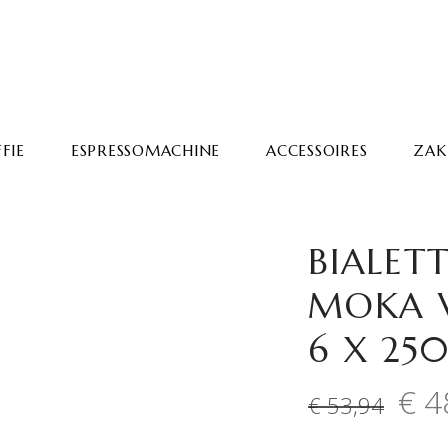
FIE
ESPRESSOMACHINE
ACCESSOIRES
ZAKE
BIALETT
MOKA V
6 X 25
€
4
Oorsp
€
53,94
prijs
was: