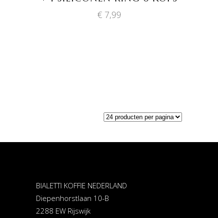
€
7,99
BIALETTI KOFFIE NEDERLAND
Diepenhorstlaan 10-B
2288 EW Rijswijk