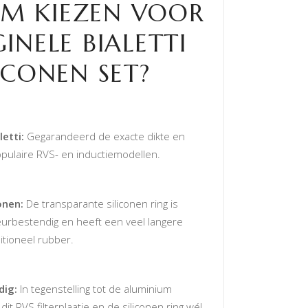
M KIEZEN VOOR
INELE BIALETTI
LICONEN SET?
etti:
Gegarandeerd de exacte dikte en
pulaire RVS- en inductiemodellen.
onen:
De transparante siliconen ring is
urbestendig en heeft een veel langere
itioneel rubber.
dig:
In tegenstelling tot de aluminium
t RVS filterplaatje en de siliconen ring wél