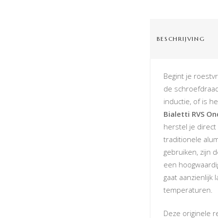
BESCHRIJVING
Begint je roestvr
de schroefdraad
inductie, of is h
Bialetti RVS O
herstel je direct
traditionele al
gebruiken, zijn 
een hoogwaardig
gaat aanzienlijk 
temperaturen.
Deze originele r