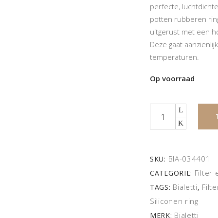
perfecte, luchtdicht
potten rubberen ring
uitgerust met een h
Deze gaat aanzienlijk
temperaturen.
Op voorraad
Quantity
BIA-034401
SKU:
Filter 
CATEGORIE:
Bialetti
Filt
TAGS:
,
Siliconen ring
Bialetti
MERK: