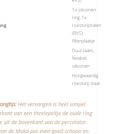
RVS)
1x siliconen
ring, 1x
ing
roestvrijstalen
(RVS)
filterplaatje
Duurzaam,
flexibel
siliconen
Hoogwaardig
roestvrij staal
angtip:
Het vervangen is heel simpel.
kant van een theelepeltje de oude ring
je uit de bovenkant van de percolator.
van de Moka pot even goed schoon en