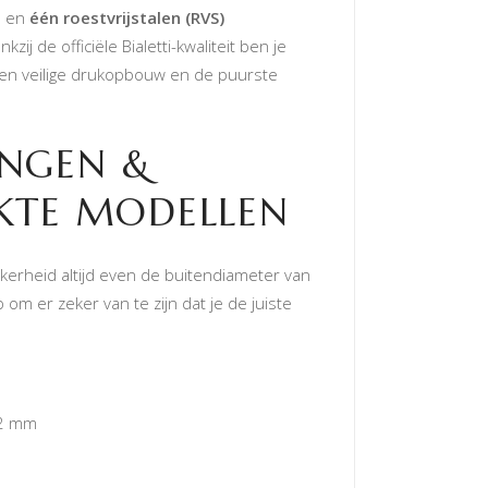
g
en
één roestvrijstalen (RVS)
nkzij de officiële Bialetti-kwaliteit ben je
en veilige drukopbouw en de puurste
INGEN &
KTE MODELLEN
kerheid altijd even de buitendiameter van
p om er zeker van te zijn dat je de juiste
2 mm