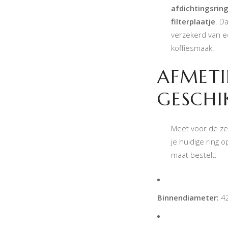
afdichtingsrin
filterplaatje
. Da
verzekerd van e
koffiesmaak.
AFMET
GESCHI
Meet voor de ze
je huidige ring o
maat bestelt:
Binnendiameter:
4