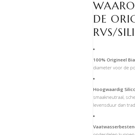
WAARO
DE ORIG
RVS/SI
100% Origineel Bial
diameter voor de po
Hoogwaardig Silic
smaakneutraal, sche
levensduur dan trad
Vaatwasserbesten
onderdelen kunnen di