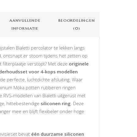
AANVULLENDE
BEOORDELINGEN
INFORMATIE
(0)
ijstalen Bialetti percolator te lekken langs
, ontsnapt er stoom tijdens het zetten op
et filterplaatje verstopt? Met deze
originele
nderhoudsset voor 4-kops modellen
 de perfecte, luchtdichte afsluiting. Waar
uminium Moka potten rubberen ringen
de RVS-modellen van Bialetti uitgerust met
e, hittebestendige
siliconen ring
. Deze
langer mee en blijft flexibeler onder hoge
evisieset bevat
één duurzame siliconen