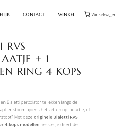
Winkelwagen
LIJK
CONTACT
WINKEL
I RVS
LAATJE + 1
NEN RING 4 KOPS
alen Bialetti percolator te lekken langs de
pt er stoom tijdens het zetten op inductie, of
verstopt? Met deze
originele Bialetti RVS
r 4-kops modellen
herstel je direct de