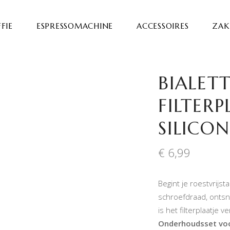
FIE
ESPRESSOMACHINE
ACCESSOIRES
ZAKE
BIALETT
FILTERP
SILICO
€
6,99
Begint je roestvrijst
schroefdraad, ontsna
is het filterplaatje 
Onderhoudsset voo