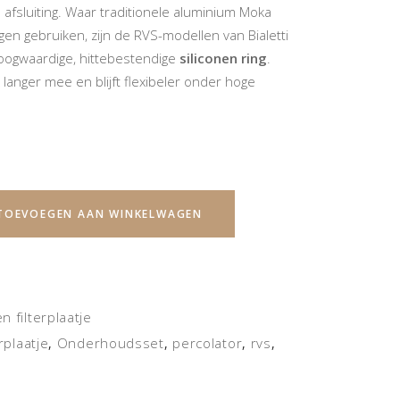
e afsluiting. Waar traditionele aluminium Moka
en gebruiken, zijn de RVS-modellen van Bialetti
oogwaardige, hittebestendige
siliconen ring
.
 langer mee en blijft flexibeler onder hoge
TOEVOEGEN AAN WINKELWAGEN
en filterplaatje
erplaatje
Onderhoudsset
percolator
rvs
,
,
,
,