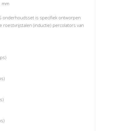
2 mm
 onderhoudsset is specifiek ontworpen
 roestvrijstalen (inductie) percolators van
ps)
ps)
s)
ps)