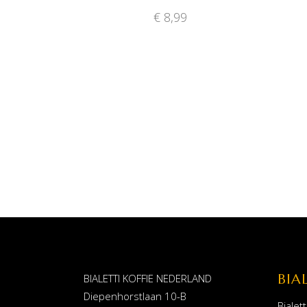
€
8,99
BIA
BIALETTI KOFFIE NEDERLAND
Diepenhorstlaan 10-B
Bialett