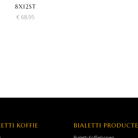
8X12ST
€
68,95
LETTI KOFFIE
BIALETTI PRODUCT
i
Bialetti Koffiebonen