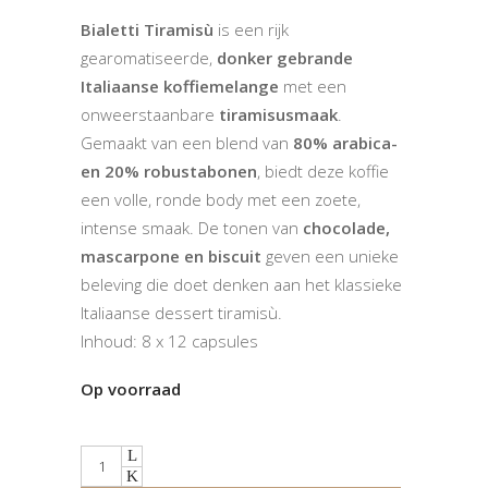
Bialetti Tiramisù
is een rijk
gearomatiseerde,
donker gebrande
Italiaanse koffiemelange
met een
onweerstaanbare
tiramisusmaak
.
Gemaakt van een blend van
80% arabica-
en 20% robustabonen
, biedt deze koffie
een volle, ronde body met een zoete,
intense smaak. De tonen van
chocolade,
mascarpone en biscuit
geven een unieke
beleving die doet denken aan het klassieke
Italiaanse dessert tiramisù.
Inhoud: 8 x 12 capsules
Op voorraad
Quantity