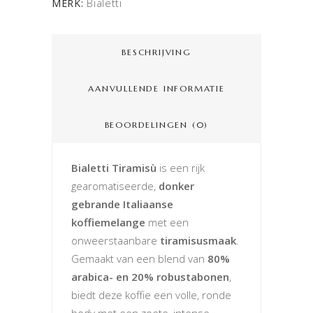
Bialetti
MERK:
BESCHRIJVING
AANVULLENDE INFORMATIE
BEOORDELINGEN (0)
Bialetti Tiramisù
is een rijk
gearomatiseerde,
donker
gebrande Italiaanse
koffiemelange
met een
onweerstaanbare
tiramisusmaak
.
Gemaakt van een blend van
80%
arabica- en 20% robustabonen
,
biedt deze koffie een volle, ronde
body met een zoete, intense