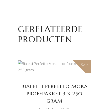
GERELATEERDE
PRODUCTEN
Sale
TOEVOEGEN AAN
WINKELWAGEN
BIALETTI PERFETTO MOKA
PROEFPAKKET 3 X 250
GRAM
Oorspronkelijke
Huidige