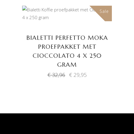
Sale
TOEVOEGEN AAN
WINKELWAGEN
BIALETTI PERFETTO MOKA
PROEFPAKKET MET
CIOCCOLATO 4 X 250
GRAM
Oorspronkelijke
Huidige
€
32,96
€
29,95
prijs
prijs
was:
is:
€ 32,96.
€ 29,95.