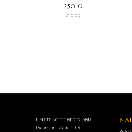
250 G
€
8,99
BIA
BIALETTI KOFFIE NEDERLAND
Diepenhorstlaan 10-B
Bialett