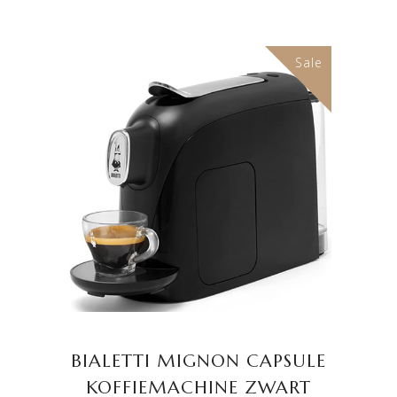
was:
is:
€ 129,00.
€ 99,00.
Sale
TOEVOEGEN AAN
WINKELWAGEN
BIALETTI MIGNON CAPSULE
KOFFIEMACHINE ZWART