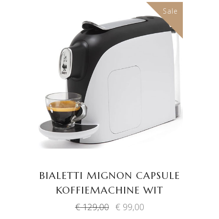
Sale
TOEVOEGEN AAN
WINKELWAGEN
BIALETTI MIGNON CAPSULE
KOFFIEMACHINE WIT
Oorspronkelijke
Huidige
€
129,00
€
99,00
prijs
prijs