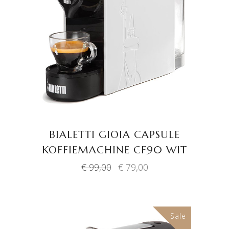
LEES VERDER
BIALETTI GIOIA CAPSULE
KOFFIEMACHINE CF90 WIT
Oorspronkelijke
Huidige
€
99,00
€
79,00
prijs
prijs
was:
is:
€ 99,00.
€ 79,00.
Sale