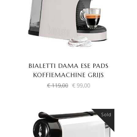
TOEVOEGEN AAN
WINKELWAGEN
BIALETTI DAMA ESE PADS
KOFFIEMACHINE GRIJS
Oorspronkelijke
Huidige
€
119,00
€
99,00
prijs
prijs
was:
is:
€ 119,00.
€ 99,00.
Sold
Sale