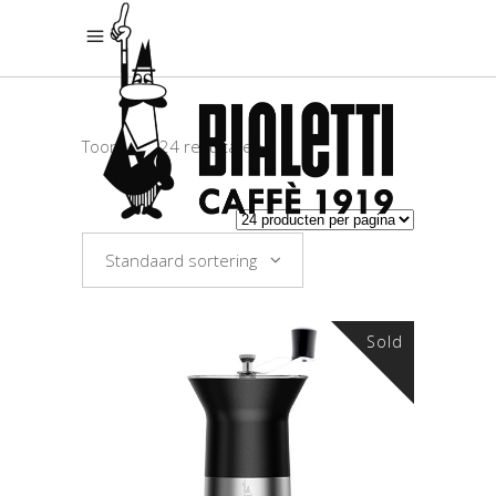
Toont alle 24 resultaten
Standaard sortering
Sold
LEES VERDER