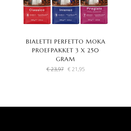
BIALETTI PERFETTO MOKA
PROEFPAKKET 3 X 250
GRAM
Oorspronkelijke
Huidige
€
23,97
€
21,95
prijs
prijs
was:
is:
€ 23,97.
€ 21,95.