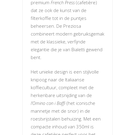
premium
French Press
(cafetière)
dat ze ook de kunst van de
filterkoffie tot in de puntjes
beheersen. De Preziosa
combineert modern gebruiksgemak
met de klassieke, verfijnde
elegantie die je van Bialetti gewend
bent.
Het unieke design is een stijlvolle
knipoog naar de Italiaanse
koffiecultuur, compleet met de
herkenbare uitsnijding van de
l’Omino con i Baffi
(het iconische
mannetje met de snor) in de
roestvrijstalen behuizing. Met een
compacte inhoud van 350ml is
deze cafetière perfect voor het