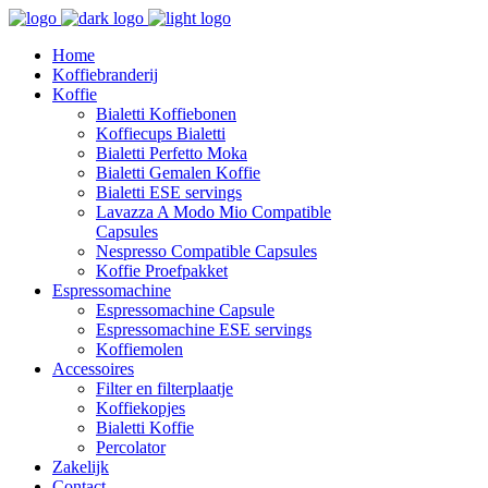
Home
Koffiebranderij
Koffie
Bialetti Koffiebonen
Koffiecups Bialetti
Bialetti Perfetto Moka
Bialetti Gemalen Koffie
Bialetti ESE servings
Lavazza A Modo Mio Compatible
Capsules
Nespresso Compatible Capsules
Koffie Proefpakket
Espressomachine
Espressomachine Capsule
Espressomachine ESE servings
Koffiemolen
Accessoires
Filter en filterplaatje
Koffiekopjes
Bialetti Koffie
Percolator
Zakelijk
Contact