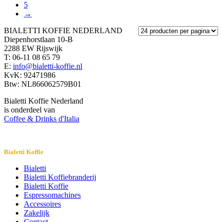
5
→
BIALETTI KOFFIE NEDERLAND
Diepenhorstlaan 10-B
2288 EW Rijswijk
T: 06-11 08 65 79
E:
info@bialetti-koffie.nl
KvK: 92471986
Btw: NL866062579B01
Bialetti Koffie Nederland
is onderdeel van
Coffee & Drinks d'Italia
Bialetti Koffie
Bialetti
Bialetti Koffiebranderij
Bialetti Koffie
Espressomachines
Accessoires
Zakelijk
Contact