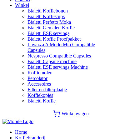
Winkel
Bialetti Koffiebonen
Bialetti Koffiecups
Bialetti Perfetto Moka
Bialetti Gemalen Koffie
Bialetti ESE servings
Bialetti Koffie Proefpakket
Lavazza A Modo Mio Compatible
Capsules
Nespresso Compatible Capsules
Bialetti Capsule machine
Bialetti ESE servings Machine
Koffiemolen
Percolator
Accessoires
Filter en filterplaatje
Koffiekopjes
Bialetti Koffie
Winkelwagen
Home
Koffiebranderij