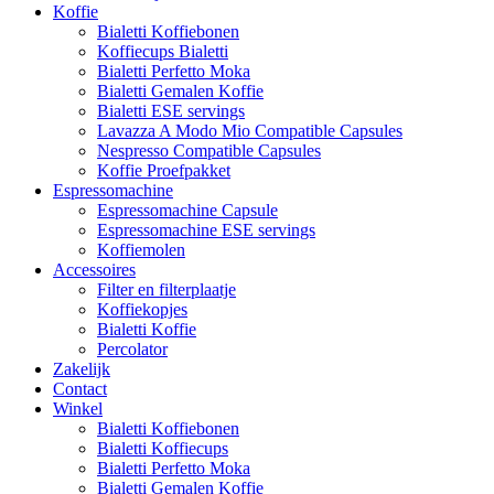
Koffie
Bialetti Koffiebonen
Koffiecups Bialetti
Bialetti Perfetto Moka
Bialetti Gemalen Koffie
Bialetti ESE servings
Lavazza A Modo Mio Compatible Capsules
Nespresso Compatible Capsules
Koffie Proefpakket
Espressomachine
Espressomachine Capsule
Espressomachine ESE servings
Koffiemolen
Accessoires
Filter en filterplaatje
Koffiekopjes
Bialetti Koffie
Percolator
Zakelijk
Contact
Winkel
Bialetti Koffiebonen
Bialetti Koffiecups
Bialetti Perfetto Moka
Bialetti Gemalen Koffie