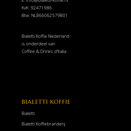
E:
info@bialetti-koffie.nl
KvK: 92471986
Btw: NL866062579B01
Bialetti Koffie Nederland
is onderdeel van
Coffee & Drinks d'Italia
BIALETTI KOFFIE
Bialetti
Bialetti Koffiebranderij