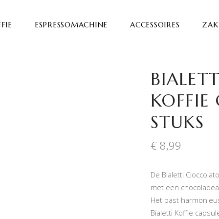
FIE
ESPRESSOMACHINE
ACCESSOIRES
ZAKE
BIALET
KOFFIE 
STUKS
€
8,99
De Bialetti Cioccola
met een chocoladea
Het past harmonieus
Bialetti Koffie capsul