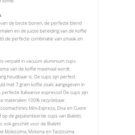
koffie.
k
 van de beste bonen, de perfecte blend
alen en de juiste bereiding van de koffie
etti de perfecte combinatie van smaak en
ie is verpakt in vacuüm aluminium cups
oma van de koffie maximaal wordt
ng houdbaar is. De cups zijn perfect
uld met 7 gram koffie zoals aangegeven in
 perfecte Italiaanse espresso! De cups zijn
te materialen 100% recyclebaar.
ressomachines Mini-Express, Diva en Cuore
 op de gepatenteerde cups van Bialetti.
ps ook geschikt voor de Bialetti
e Mokissima, Mokona en Tazzissima.