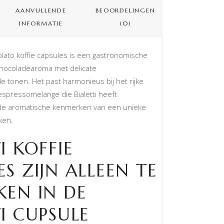
AANVULLENDE
BEOORDELINGEN
INFORMATIE
(0)
colato koffie capsules is een gastronomische
chocoladearoma met delicate
 tonen. Het past harmonieus bij het rijke
espressomelange die Bialetti heeft
e aromatische kenmerken van een unieke
ken.
I KOFFIE
S ZIJN ALLEEN TE
KEN IN DE
TI CUPSULE