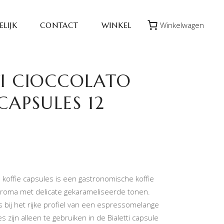
Winkelwagen
LIJK
CONTACT
WINKEL
TI CIOCCOLATO
CAPSULES 12
to koffie capsules is een gastronomische koffie
roma met delicate gekarameliseerde tonen.
 bij het rijke profiel van een espressomelange
es zijn alleen te gebruiken in de Bialetti capsule