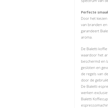
spectrum van de 
Perfecte smaa
Door het kiezen
van branden en m
garandeert Bial
aroma.
De Bialetti koff
waardoor het ar
beschermd en la
gesloten en gev
de regels van de
door de gebruik
De Bialetti esp
werken exclusief
Bialetti Koffiecu
espressomachin