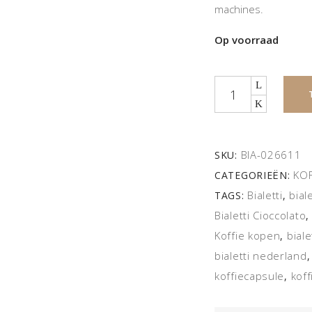
machines.
Op voorraad
Quantity
BIA-026611
SKU:
KOF
CATEGORIEËN:
Bialetti
bial
TAGS:
,
Bialetti Cioccolato
Koffie kopen
biale
,
bialetti nederland
koffiecapsule
kof
,