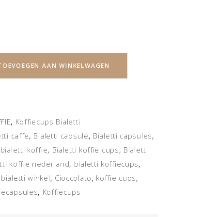
TOEVOEGEN AAN WINKELWAGEN
FIE
Koffiecups Bialetti
,
etti caffe
Bialetti capsule
Bialetti capsules
,
,
,
bialetti koffie
Bialetti koffie cups
Bialetti
,
,
,
tti koffie nederland
bialetti koffiecups
,
,
bialetti winkel
Cioccolato
koffie cups
,
,
,
,
fiecapsules
Koffiecups
,