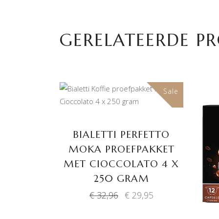
GERELATEERDE P
Sale
TOEVOEGEN AAN
WINKELWAGEN
BIALETTI PERFETTO
MOKA PROEFPAKKET
MET CIOCCOLATO 4 X
250 GRAM
Oorspronkelijke
Huidige
€
32,96
€
29,95
prijs
prijs
was:
is: