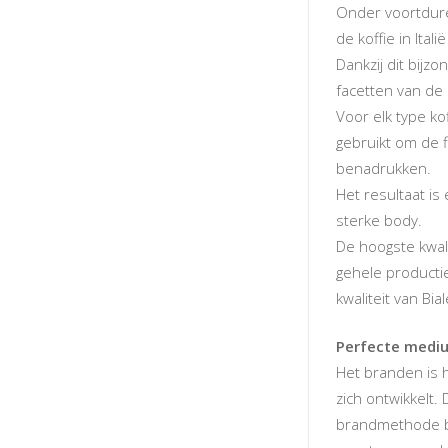
Onder voortduren
de koffie in Ital
Dankzij dit bijzo
facetten van de
Voor elk type k
gebruikt om de 
benadrukken.
Het resultaat i
sterke body.
De hoogste kwal
gehele producti
kwaliteit van Biale
Perfecte medi
Het branden is 
zich ontwikkelt. 
brandmethode be