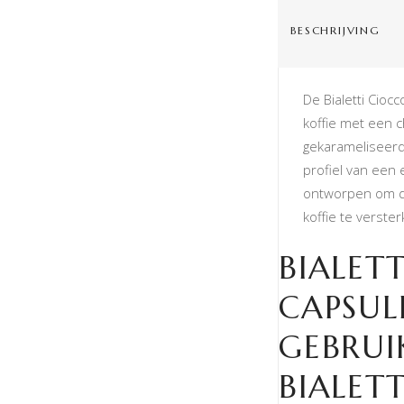
BESCHRIJVING
De Bialetti Cioc
koffie met een 
gekarameliseerde
profiel van een 
ontworpen om d
koffie te verster
BIALETT
CAPSULE
GEBRUI
BIALET