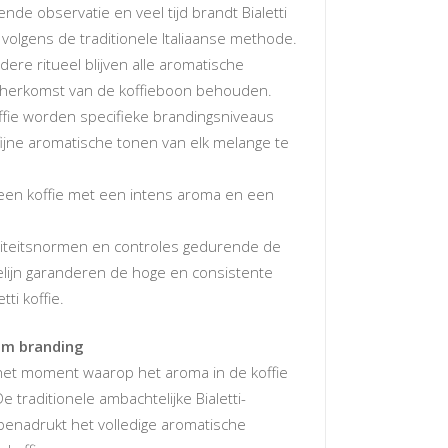
de observatie en veel tijd brandt Bialetti
ië volgens de traditionele Italiaanse methode.
ndere ritueel blijven alle aromatische
 herkomst van de koffieboon behouden.
offie worden specifieke brandingsniveaus
fijne aromatische tonen van elk melange te
s een koffie met een intens aroma en een
iteitsnormen en controles gedurende de
elijn garanderen de hoge en consistente
tti koffie.
um branding
het moment waarop het aroma in de koffie
De traditionele ambachtelijke Bialetti-
nadrukt het volledige aromatische