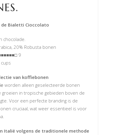
ES.
de Bialetti Cioccolato
n chocolade.
abica, 20% Robusta bonen
■■■■■□ 9
e cups
lectie van koffiebonen
ie
worden alleen geselecteerde bonen
e groeien in tropische gebieden boven de
te. Voor een perfecte branding is de
onen cruciaal, wat weer essentieel is voor
a.
n Italië volgens de traditionele methode