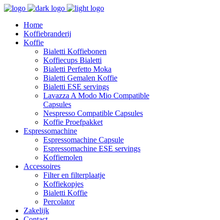
Home
Koffiebranderij
Koffie
Bialetti Koffiebonen
Koffiecups Bialetti
Bialetti Perfetto Moka
Bialetti Gemalen Koffie
Bialetti ESE servings
Lavazza A Modo Mio Compatible
Capsules
Nespresso Compatible Capsules
Koffie Proefpakket
Espressomachine
Espressomachine Capsule
Espressomachine ESE servings
Koffiemolen
Accessoires
Filter en filterplaatje
Koffiekopjes
Bialetti Koffie
Percolator
Zakelijk
Contact