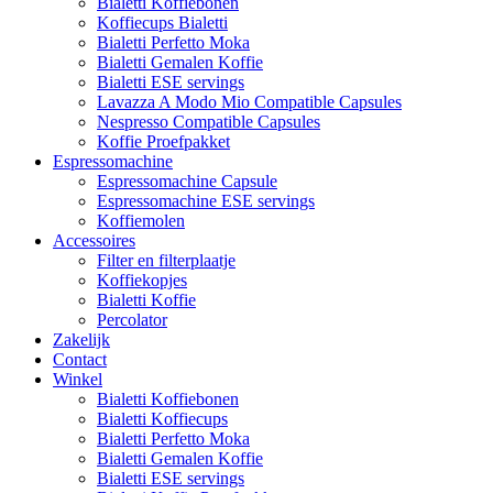
Bialetti Koffiebonen
Koffiecups Bialetti
Bialetti Perfetto Moka
Bialetti Gemalen Koffie
Bialetti ESE servings
Lavazza A Modo Mio Compatible Capsules
Nespresso Compatible Capsules
Koffie Proefpakket
Espressomachine
Espressomachine Capsule
Espressomachine ESE servings
Koffiemolen
Accessoires
Filter en filterplaatje
Koffiekopjes
Bialetti Koffie
Percolator
Zakelijk
Contact
Winkel
Bialetti Koffiebonen
Bialetti Koffiecups
Bialetti Perfetto Moka
Bialetti Gemalen Koffie
Bialetti ESE servings