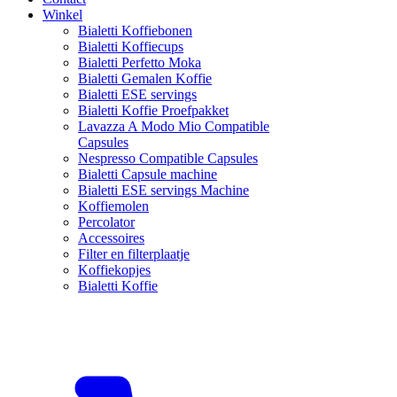
Winkel
Bialetti Koffiebonen
Bialetti Koffiecups
Bialetti Perfetto Moka
Bialetti Gemalen Koffie
Bialetti ESE servings
Bialetti Koffie Proefpakket
Lavazza A Modo Mio Compatible
Capsules
Nespresso Compatible Capsules
Bialetti Capsule machine
Bialetti ESE servings Machine
Koffiemolen
Percolator
Accessoires
Filter en filterplaatje
Koffiekopjes
Bialetti Koffie