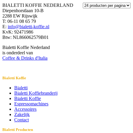
BIALETTI KOFFIE NEDERLAND
Diepenhorstlaan 10-B
2288 EW Rijswijk
T: 06-11 08 65 79
E:
info@bialetti-koffie.nl
KvK: 92471986
Btw: NL866062579B01
Bialetti Koffie Nederland
is onderdeel van
Coffee & Drinks d'Italia
Bialetti Koffie
Bialetti
Bialetti Koffiebranderij
Bialetti Koffie
Espressomachines
Accessoires
Zakelijk
Contact
Bialetti Producten