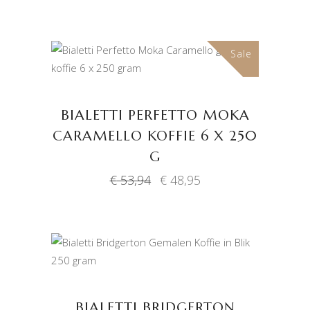
Sale
TOEVOEGEN AAN
WINKELWAGEN
BIALETTI PERFETTO MOKA
CARAMELLO KOFFIE 6 X 250
G
Oorspronkelijke
Huidige
€
53,94
€
48,95
prijs
prijs
was:
is:
€ 53,94.
€ 48,95.
TOEVOEGEN AAN
WINKELWAGEN
BIALETTI BRIDGERTON