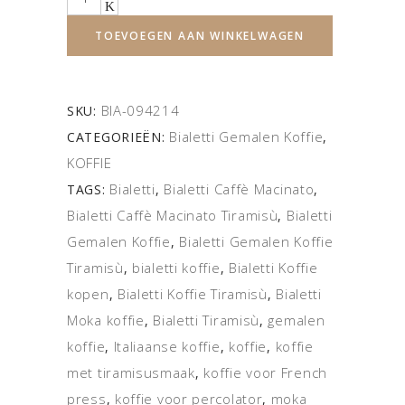
TOEVOEGEN AAN WINKELWAGEN
BIA-094214
SKU:
Bialetti Gemalen Koffie
CATEGORIEËN:
,
KOFFIE
Bialetti
Bialetti Caffè Macinato
TAGS:
,
,
Bialetti Caffè Macinato Tiramisù
Bialetti
,
Gemalen Koffie
Bialetti Gemalen Koffie
,
Tiramisù
bialetti koffie
Bialetti Koffie
,
,
kopen
Bialetti Koffie Tiramisù
Bialetti
,
,
Moka koffie
Bialetti Tiramisù
gemalen
,
,
koffie
Italiaanse koffie
koffie
koffie
,
,
,
met tiramisusmaak
koffie voor French
,
press
koffie voor percolator
moka
,
,