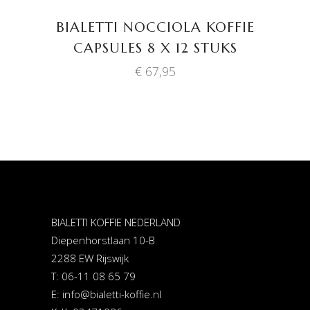
WINKELWAGEN
BIALETTI NOCCIOLA KOFFIE
CAPSULES 8 X 12 STUKS
€
67,95
BIALETTI KOFFIE NEDERLAND
Diepenhorstlaan 10-B
2288 EW Rijswijk
T: 06-11 08 65 79
E:
info@bialetti-koffie.nl