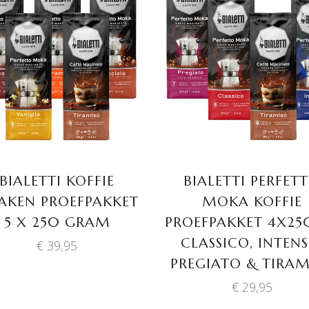
TOEVOEGEN AAN
TOEVOEGEN AAN
WINKELWAGEN
WINKELWAGEN
BIALETTI KOFFIE
BIALETTI PERFET
AKEN PROEFPAKKET
MOKA KOFFIE
5 X 250 GRAM
PROEFPAKKET 4X25
CLASSICO, INTENS
€
39,95
PREGIATO & TIRAM
€
29,95