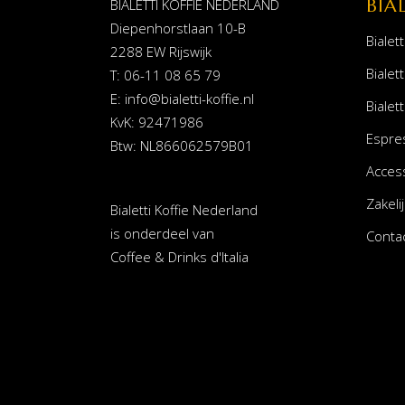
BIA
BIALETTI KOFFIE NEDERLAND
Diepenhorstlaan 10-B
Bialett
2288 EW Rijswijk
Bialett
T: 06-11 08 65 79
E:
info@bialetti-koffie.nl
Bialett
KvK: 92471986
Espre
Btw: NL866062579B01
Acces
Zakelij
Bialetti Koffie Nederland
is onderdeel van
Conta
Coffee & Drinks d'Italia