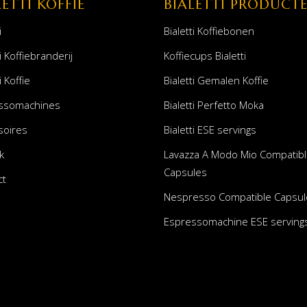
LETTI KOFFIE
BIALETTI PRODUCT
i
Bialetti Koffiebonen
i Koffiebranderij
Koffiecups Bialetti
i Koffie
Bialetti Gemalen Koffie
ssomachines
Bialetti Perfetto Moka
soires
Bialetti ESE servings
k
Lavazza A Modo Mio Compatib
Capsules
ct
Nespresso Compatible Capsul
Espressomachine ESE serving