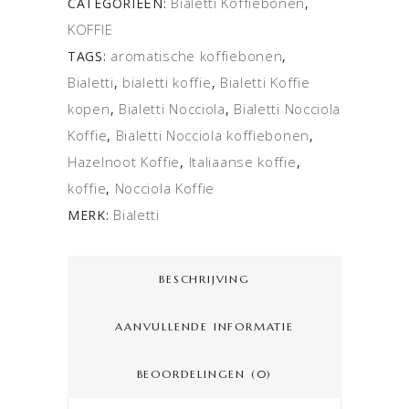
Bialetti Koffiebonen
CATEGORIEËN:
,
KOFFIE
aromatische koffiebonen
TAGS:
,
Bialetti
bialetti koffie
Bialetti Koffie
,
,
kopen
Bialetti Nocciola
Bialetti Nocciola
,
,
Koffie
Bialetti Nocciola koffiebonen
,
,
Hazelnoot Koffie
Italiaanse koffie
,
,
koffie
Nocciola Koffie
,
Bialetti
MERK:
BESCHRIJVING
AANVULLENDE INFORMATIE
BEOORDELINGEN (0)