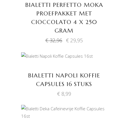
BIALETTI PERFETTO MOKA
PROEFPAKKET MET
CIOCCOLATO 4 X 250
GRAM
Oorspronkelijke
Huidige
€
32,96
€
29,95
prijs
prijs
was:
is:
€ 32,96.
€ 29,95.
TOEVOEGEN AAN
WINKELWAGEN
BIALETTI NAPOLI KOFFIE
CAPSULES 16 STUKS
€
8,99
TOEVOEGEN AAN
WINKELWAGEN