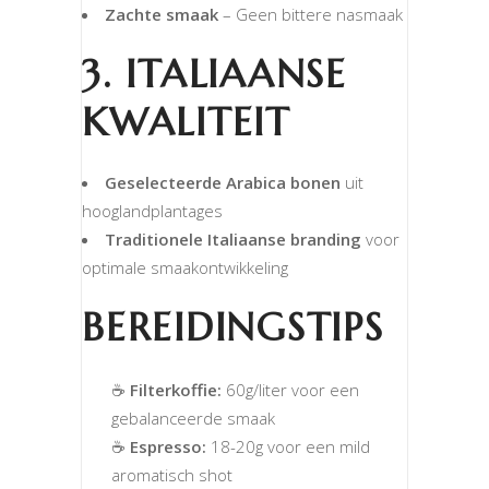
Zachte smaak
– Geen bittere nasmaak
3. ITALIAANSE
KWALITEIT
Geselecteerde Arabica bonen
uit
hooglandplantages
Traditionele Italiaanse branding
voor
optimale smaakontwikkeling
BEREIDINGSTIPS
☕
Filterkoffie:
60g/liter voor een
gebalanceerde smaak
☕
Espresso:
18-20g voor een mild
aromatisch shot