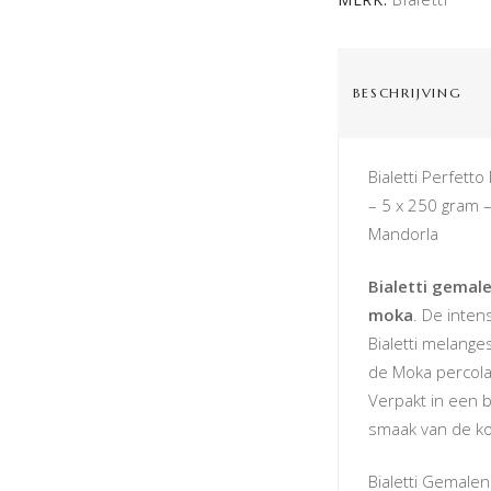
BESCHRIJVING
Bialetti Perfet
– 5 x 250 gram –
Mandorla
Bialetti gemale
moka
. De inte
Bialetti melange
de Moka percola
Verpakt in een
smaak van de ko
Bialetti Gemalen