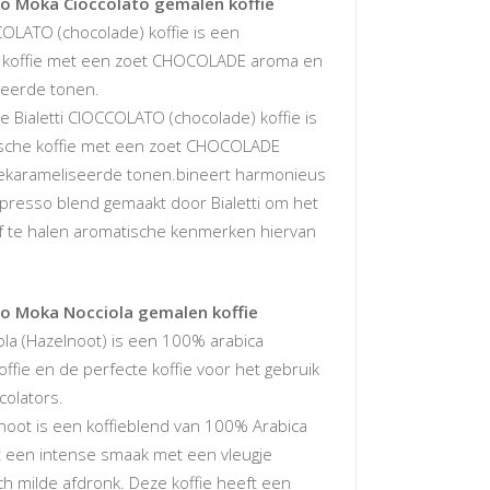
tto Moka Cioccolato gemalen koffie
COLATO (chocolade) koffie is een
 koffie met een zoet CHOCOLADE aroma en
seerde tonen.
 Bialetti CIOCCOLATO (chocolade) koffie is
sche koffie met een zoet CHOCOLADE
ekarameliseerde tonen.bineert harmonieus
spresso blend gemaakt door Bialetti om het
elf te halen aromatische kenmerken hiervan
tto Moka Nocciola gemalen koffie
iola (Hazelnoot) is een 100% arabica
fie en de perfecte koffie voor het gebruik
rcolators.
lnoot is een koffieblend van 100% Arabica
 een intense smaak met een vleugje
h milde afdronk. Deze koffie heeft een