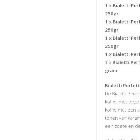
1 x Bialetti P
250gr
1 x Bialetti P
250gr
1 x Bialetti P
250gr
1 x Bialetti Pe
1 x
Bialetti Pe
gram
Bialetti Perfe
De Bialetti Perf
koffie, met deze
koffie met een
tonen van kara
een zoete en del