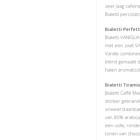
zeer laag cafeïn
Bialetti percola
Bialetti Perfet
Bialetti VANIGLIA
met een zoet VA
Vanille combine
blend gemaakt do
halen aromatisc
Bialetti Tiram
Bialetti Caffè M
donker gebrande
onweerstaanbar
van 80% arabica
een volle, rond
tonen van choco