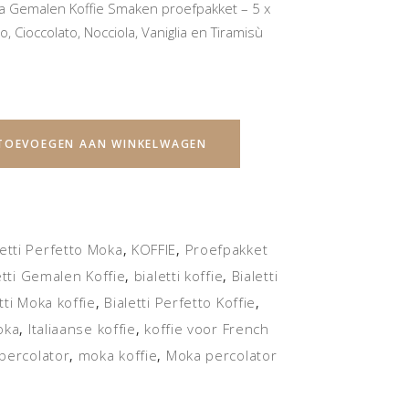
oka Gemalen Koffie Smaken proefpakket – 5 x
, Cioccolato, Nocciola, Vaniglia en Tiramisù
TOEVOEGEN AAN WINKELWAGEN
letti Perfetto Moka
KOFFIE
Proefpakket
,
,
etti Gemalen Koffie
bialetti koffie
Bialetti
,
,
tti Moka koffie
Bialetti Perfetto Koffie
,
,
oka
Italiaanse koffie
koffie voor French
,
,
 percolator
moka koffie
Moka percolator
,
,