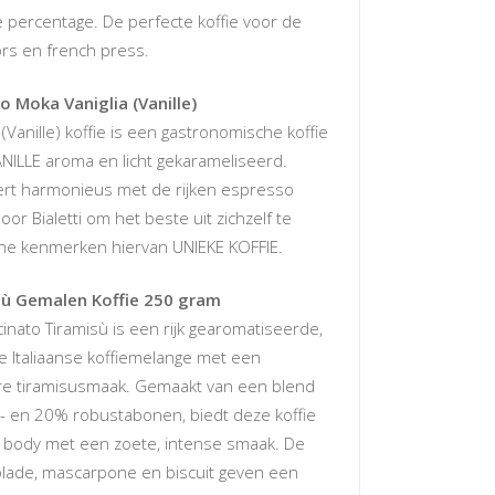
e percentage. De perfecte koffie voor de
tors en french press.
to Moka Vaniglia (Vanille)
 (Vanille) koffie is een gastronomische koffie
NILLE aroma en licht gekarameliseerd.
ert harmonieus met de rijken espresso
or Bialetti om het beste uit zichzelf te
he kenmerken hiervan UNIEKE KOFFIE.
isù Gemalen Koffie 250 gram
acinato Tiramisù is een rijk gearomatiseerde,
 Italiaanse koffiemelange met een
e tiramisusmaak. Gemaakt van een blend
- en 20% robustabonen, biedt deze koffie
e body met een zoete, intense smaak. De
lade, mascarpone en biscuit geven een