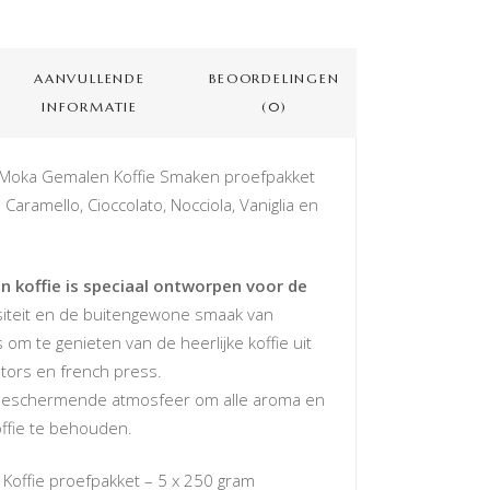
AANVULLENDE
BEOORDELINGEN
INFORMATIE
(0)
to Moka Gemalen Koffie Smaken proefpakket
 Caramello, Cioccolato, Nocciola, Vaniglia en
n koffie is speciaal ontworpen voor de
nsiteit en de buitengewone smaak van
s om te genieten van de heerlijke koffie uit
tors en french press.
 beschermende atmosfeer om alle aroma en
ffie te behouden.
 Koffie proefpakket – 5 x 250 gram