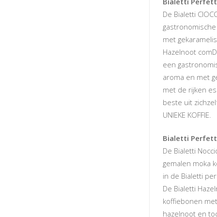
Bialetti Perfe
De Bialetti CIOC
gastronomische
met gekarameli
Hazelnoot comDe
een gastronomi
aroma en met g
met de rijken e
beste uit zichz
UNIEKE KOFFIE.
Bialetti Perfe
De Bialetti Nocc
gemalen moka kof
in de Bialetti pe
De Bialetti Haze
koffiebonen met
hazelnoot en toc