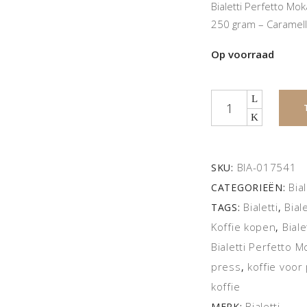
Bialetti Perfetto M
250 gram – Caramello
Op voorraad
Quantity
BIA-017541
SKU:
Bia
CATEGORIEËN:
Bialetti
Bial
TAGS:
,
Koffie kopen
Biale
,
Bialetti Perfetto M
press
koffie voor
,
koffie
Bialetti
MERK: