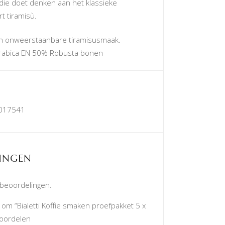
 die doet denken aan het klassieke
rt tiramisù.
n onweerstaanbare tiramisusmaak.
rabica EN 50% Robusta bonen
017541
INGEN
 beoordelingen.
om “Bialetti Koffie smaken proefpakket 5 x
eoordelen