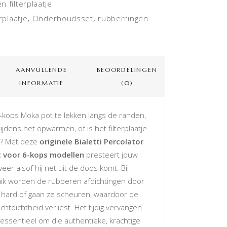
en filterplaatje
erplaatje
Onderhoudsset
rubberringen
,
,
AANVULLENDE
BEOORDELINGEN
INFORMATIE
(0)
6-kops Moka pot te lekken langs de randen,
 tijdens het opwarmen, of is het filterplaatje
t? Met deze
originele Bialetti Percolator
 voor 6-kops modellen
presteert jouw
er alsof hij net uit de doos komt. Bij
uik worden de rubberen afdichtingen door
, hard of gaan ze scheuren, waardoor de
uchtdichtheid verliest. Het tijdig vervangen
 essentieel om die authentieke, krachtige