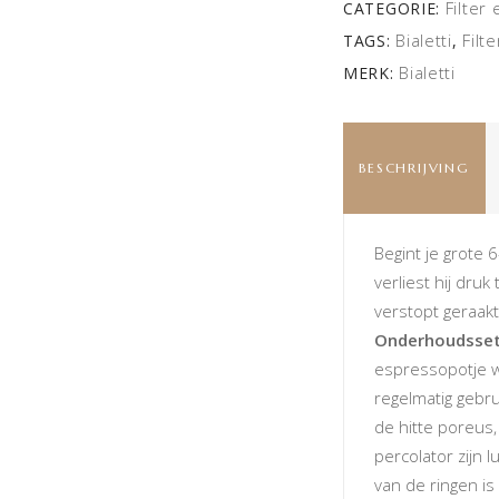
Filter 
CATEGORIE:
Bialetti
Filt
TAGS:
,
Bialetti
MERK:
BESCHRIJVING
Begint je grote 
verliest hij druk
verstopt geraak
Onderhoudsset
espressopotje we
regelmatig gebr
de hitte poreus
percolator zijn l
van de ringen is