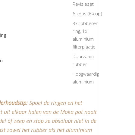
Revisieset
6 kops (6-cup)
3x rubberen
ring, 1x
ing
aluminium
filterplaatje
Duurzaam
en
rubber
Hoogwaardig
aluminium
erhoudstip:
Spoel de ringen en het
het uit elkaar halen van de Moka pot
nooit
l of zeep en stop ze absoluut niet in de
ast zowel het rubber als het aluminium