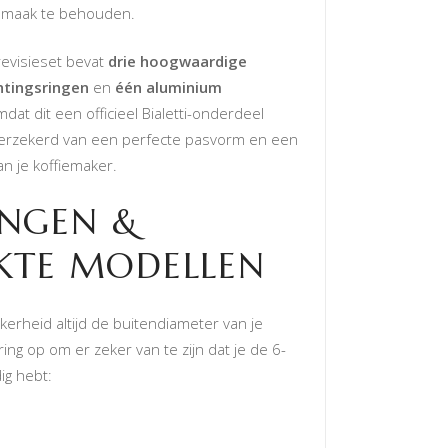
iesmaak te behouden.
evisieset bevat
drie hoogwaardige
htingsringen
en
één aluminium
mdat dit een officieel Bialetti-onderdeel
 verzekerd van een perfecte pasvorm en een
an je koffiemaker.
INGEN &
KTE MODELLEN
erheid altijd de buitendiameter van je
ng op om er zeker van te zijn dat je de 6-
ig hebt: