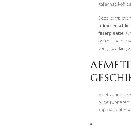
Italiaanse koff
Deze complete r
rubberen afdic
filterplaatje
. O
betreft, ben je
veilige werking v
AFMET
GESCHI
Meet voor de zek
oude rubberen ri
kops variant nod