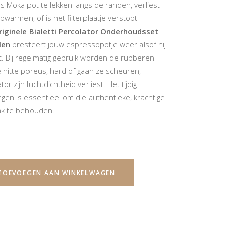
ps Moka pot te lekken langs de randen, verliest
opwarmen, of is het filterplaatje verstopt
riginele Bialetti Percolator Onderhoudsset
len
presteert jouw espressopotje weer alsof hij
t. Bij regelmatig gebruik worden de rubberen
 hitte poreus, hard of gaan ze scheuren,
r zijn luchtdichtheid verliest. Het tijdig
gen is essentieel om die authentieke, krachtige
aak te behouden.
TOEVOEGEN AAN WINKELWAGEN