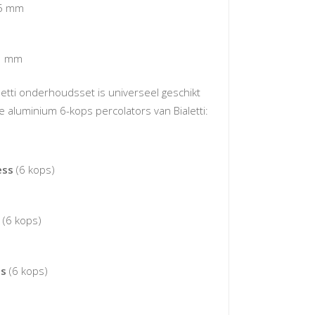
5 mm
1 mm
etti onderhoudsset is universeel geschikt
 aluminium 6-kops percolators van Bialetti:
ess
(6 kops)
(6 kops)
ss
(6 kops)