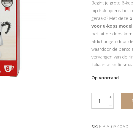
Begint je grote 6-ko
hij druk tijdens het 
geraakt? Met deze
o
voor 6-kops model
net uit de doos kom
afdichtingen door de
waardoor de percolato
vervangen van de rin
Italiaanse koffiesm
Op voorraad
Quantity
BIA-034050
SKU: