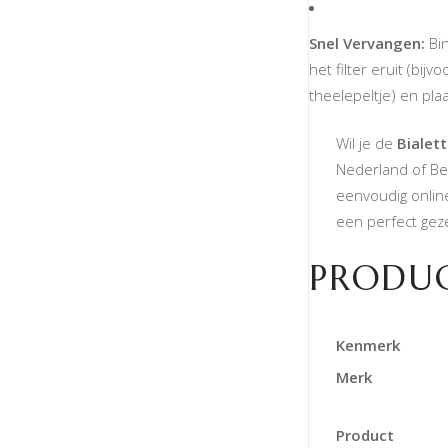
Snel Vervangen:
Bin
het filter eruit (bi
theelepeltje) en pla
Wil je de
Bialet
Nederland of Bel
eenvoudig onlin
een perfect geze
PRODUC
Kenmerk
Merk
Product