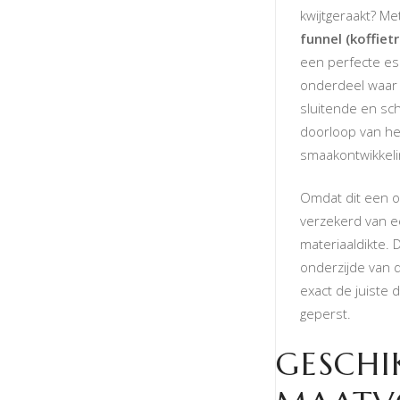
kwijtgeraakt? M
funnel (koffiet
een perfecte es
onderdeel waar j
sluitende en sch
doorloop van he
smaakontwikkeli
Omdat dit een of
verzekerd van e
materiaaldikte. 
onderzijde van 
exact de juiste
geperst.
GESCHI