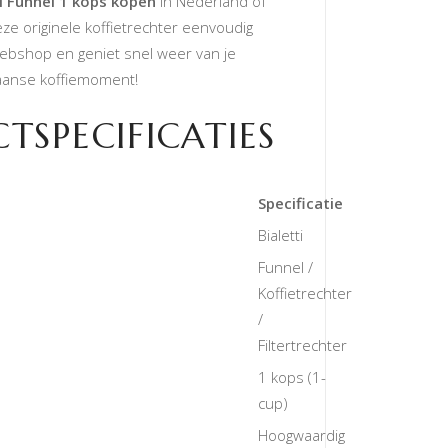
ti Funnel 1 kops kopen
in Nederland of
eze originele koffietrechter eenvoudig
webshop en geniet snel weer van je
iaanse koffiemoment!
TSPECIFICATIES
Specificatie
Bialetti
Funnel /
Koffietrechter
/
Filtertrechter
1 kops (1-
cup)
Hoogwaardig