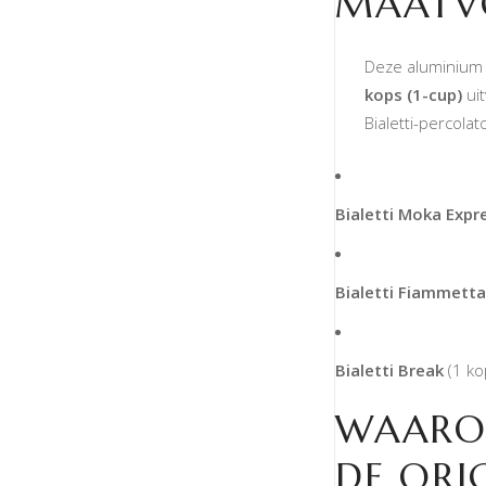
MAATV
Deze aluminium 
kops (1-cup)
uit
Bialetti-percolat
Bialetti Moka Expr
Bialetti Fiammetta
Bialetti Break
(1 ko
WAARO
DE ORIG