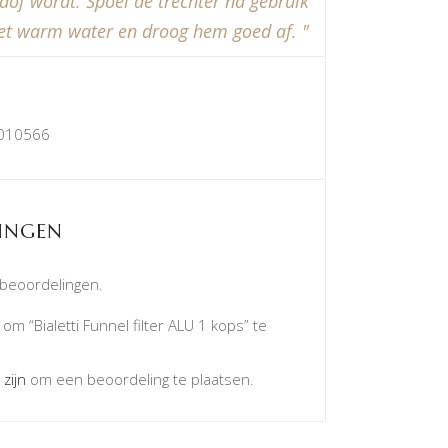
 dof wordt. Spoel de trechter na gebruik
t warm water en droog hem goed af.
010566
INGEN
 beoordelingen.
m “Bialetti Funnel filter ALU 1 kops” te
 zijn
om een beoordeling te plaatsen.