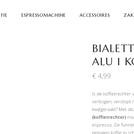
FIE
ESPRESSOMACHINE
ACCESSOIRES
ZAKE
BIALETT
ALU 1 K
€
4,99
Is de koffietrechter
verbogen, verstopt m
kwijtgeraakt? Met d
(koffietrechter)
maa
espresso. De funnel
gemalen koffie in sc