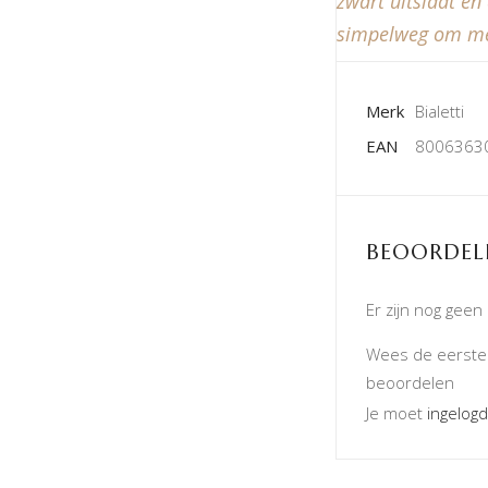
zwart uitslaat en
simpelweg om me
Merk
Bialetti
EAN
8006363
BEOORDEL
Er zijn nog geen
Wees de eerste o
beoordelen
Je moet
ingelogd