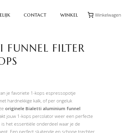
Winkelwagen
LIJK
CONTACT
WINKEL
I FUNNEL FILTER
OPS
 van je favoriete 1-kops espressopotje
et hardnekkige kalk, of per ongeluk
eze
originele Bialetti aluminium funnel
kt jouw 1-kops percolator weer een perfecte
 is het essentiële onderdeel waar je de
hept. Een perfect sluitende en schone trechter