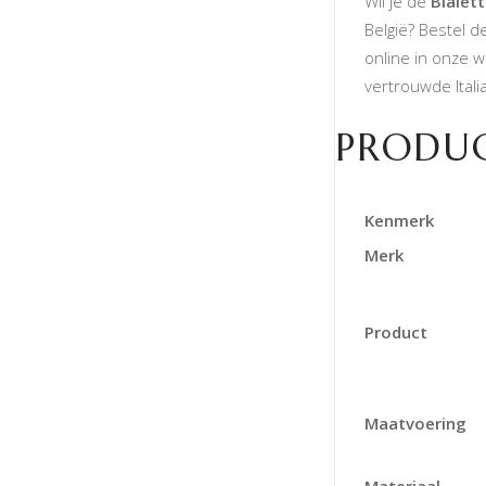
Wil je de
Bialet
België? Bestel d
online in onze 
vertrouwde Ital
PRODUC
Kenmerk
Merk
Product
Maatvoering