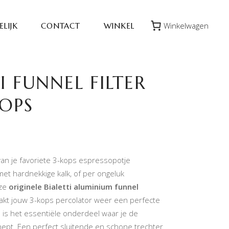
Winkelwagen
LIJK
CONTACT
WINKEL
I FUNNEL FILTER
KOPS
 van je favoriete 3-kops espressopotje
et hardnekkige kalk, of per ongeluk
eze
originele Bialetti aluminium funnel
kt jouw 3-kops percolator weer een perfecte
 is het essentiële onderdeel waar je de
hept. Een perfect sluitende en schone trechter