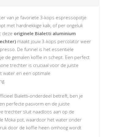
hter van je favoriete 3-kops espressopotje
pt met hardnekkige kalk, of per ongeluk
et deze
originele Bialetti aluminium
rechter)
maakt jouw 3-kops percolator weer
presso. De funnel is het essentiële
e de gemalen koffie in schept. Een perfect
one trechter is cruciaal voor de juiste
t water en een optimale
ng.
ficieel Bialetti-onderdeel betreft, ben je
en perfecte pasvorm en de juiste
De trechter sluit naadloos aan op de
de Moka pot, waardoor het water onder
 druk door de koffie heen omhoog wordt