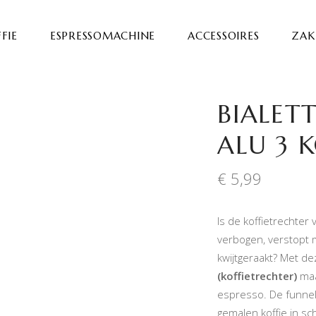
FIE
ESPRESSOMACHINE
ACCESSOIRES
ZAKE
BIALETT
ALU 3 
€
5,99
Is de koffietrechter
verbogen, verstopt m
kwijtgeraakt? Met d
(koffietrechter)
maa
espresso. De funnel
gemalen koffie in sc