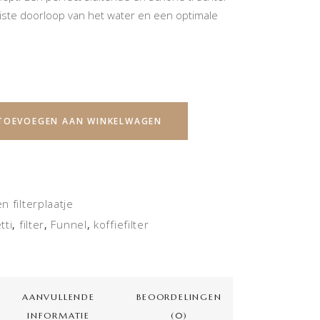
juiste doorloop van het water en een optimale
TOEVOEGEN AAN WINKELWAGEN
en filterplaatje
tti
filter
Funnel
koffiefilter
,
,
,
AANVULLENDE
BEOORDELINGEN
INFORMATIE
(0)