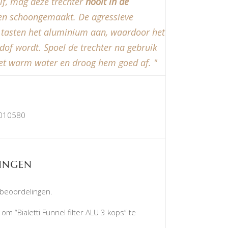
lf, mag deze trechter
nooit in de
n schoongemaakt. De agressieve
 tasten het aluminium aan, waardoor het
 dof wordt. Spoel de trechter na gebruik
t warm water en droog hem goed af.
010580
INGEN
 beoordelingen.
m “Bialetti Funnel filter ALU 3 kops” te