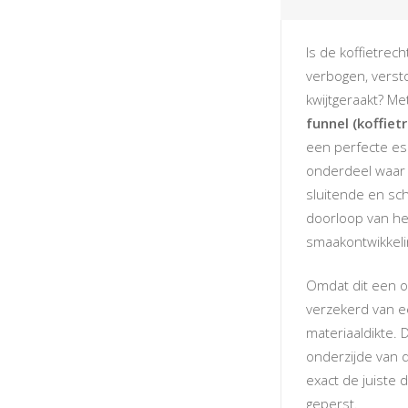
Is de koffietrec
verbogen, versto
kwijtgeraakt? M
funnel (koffiet
een perfecte es
onderdeel waar j
sluitende en sch
doorloop van he
smaakontwikkeli
Omdat dit een of
verzekerd van e
materiaaldikte. 
onderzijde van 
exact de juiste
geperst.