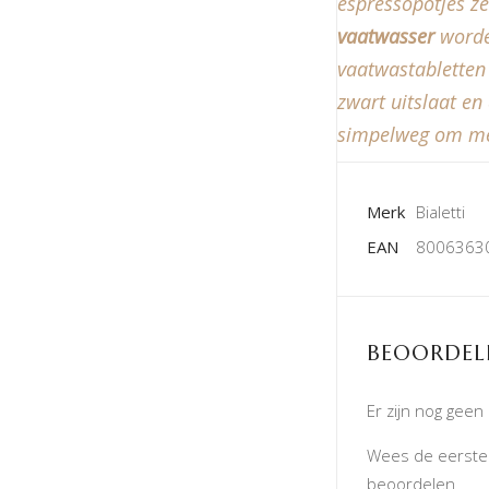
espressopotjes ze
vaatwasser
worde
vaatwastabletten
zwart uitslaat en
simpelweg om me
Merk
Bialetti
EAN
8006363
BEOORDEL
Er zijn nog geen
Wees de eerste o
beoordelen