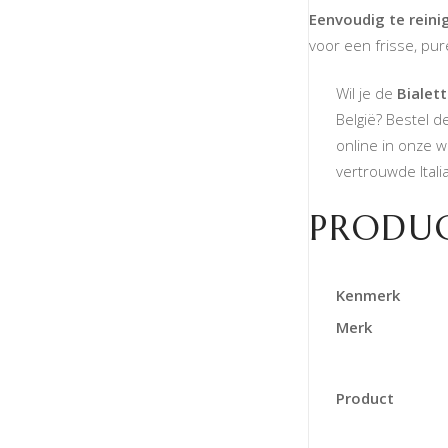
Eenvoudig te reini
voor een frisse, pur
Wil je de
Bialet
België? Bestel d
online in onze 
vertrouwde Ital
PRODUC
Kenmerk
Merk
Product