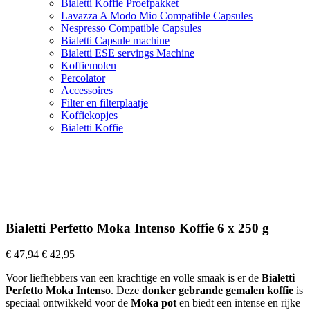
Bialetti Koffie Proefpakket
Lavazza A Modo Mio Compatible Capsules
Nespresso Compatible Capsules
Bialetti Capsule machine
Bialetti ESE servings Machine
Koffiemolen
Percolator
Accessoires
Filter en filterplaatje
Koffiekopjes
Bialetti Koffie
Bialetti Perfetto Moka Intenso Koffie 6 x 250 g
Oorspronkelijke
Huidige
€
47,94
€
42,95
prijs
prijs
Voor liefhebbers van een krachtige en volle smaak is er de
Bialetti
was:
is:
Perfetto Moka Intenso
. Deze
donker gebrande gemalen koffie
is
€ 47,94.
€ 42,95.
speciaal ontwikkeld voor de
Moka pot
en biedt een intense en rijke