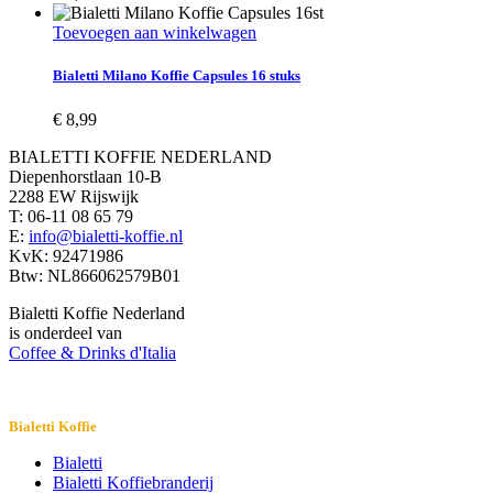
Toevoegen aan winkelwagen
Bialetti Milano Koffie Capsules 16 stuks
€
8,99
BIALETTI KOFFIE NEDERLAND
Diepenhorstlaan 10-B
2288 EW Rijswijk
T: 06-11 08 65 79
E:
info@bialetti-koffie.nl
KvK: 92471986
Btw: NL866062579B01
Bialetti Koffie Nederland
is onderdeel van
Coffee & Drinks d'Italia
Bialetti Koffie
Bialetti
Bialetti Koffiebranderij