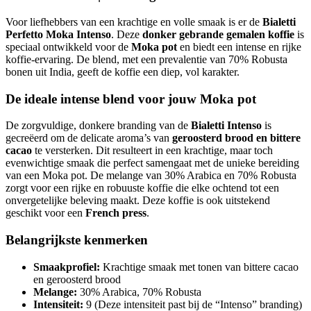
Voor liefhebbers van een krachtige en volle smaak is er de
Bialetti
Perfetto Moka Intenso
. Deze
donker gebrande gemalen koffie
is
speciaal ontwikkeld voor de
Moka pot
en biedt een intense en rijke
koffie-ervaring. De blend, met een prevalentie van 70% Robusta
bonen uit India, geeft de koffie een diep, vol karakter.
De ideale intense blend voor jouw Moka pot
De zorgvuldige, donkere branding van de
Bialetti Intenso
is
gecreëerd om de delicate aroma’s van
geroosterd brood en bittere
cacao
te versterken. Dit resulteert in een krachtige, maar toch
evenwichtige smaak die perfect samengaat met de unieke bereiding
van een Moka pot. De melange van 30% Arabica en 70% Robusta
zorgt voor een rijke en robuuste koffie die elke ochtend tot een
onvergetelijke beleving maakt. Deze koffie is ook uitstekend
geschikt voor een
French press
.
Belangrijkste kenmerken
Smaakprofiel:
Krachtige smaak met tonen van bittere cacao
en geroosterd brood
Melange:
30% Arabica, 70% Robusta
Intensiteit:
9 (Deze intensiteit past bij de “Intenso” branding)