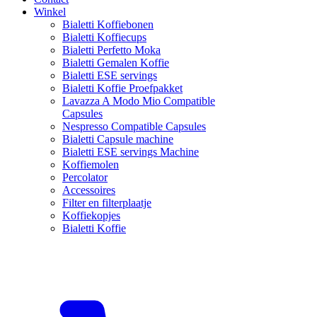
Winkel
Bialetti Koffiebonen
Bialetti Koffiecups
Bialetti Perfetto Moka
Bialetti Gemalen Koffie
Bialetti ESE servings
Bialetti Koffie Proefpakket
Lavazza A Modo Mio Compatible
Capsules
Nespresso Compatible Capsules
Bialetti Capsule machine
Bialetti ESE servings Machine
Koffiemolen
Percolator
Accessoires
Filter en filterplaatje
Koffiekopjes
Bialetti Koffie