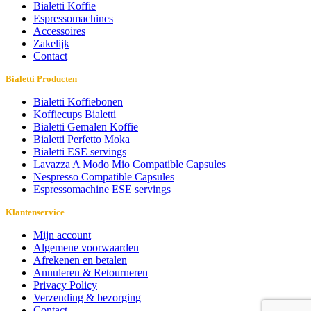
Bialetti Koffie
Espressomachines
Accessoires
Zakelijk
Contact
Bialetti Producten
Bialetti Koffiebonen
Koffiecups Bialetti
Bialetti Gemalen Koffie
Bialetti Perfetto Moka
Bialetti ESE servings
Lavazza A Modo Mio Compatible Capsules
Nespresso Compatible Capsules
Espressomachine ESE servings
Klantenservice
Mijn account
Algemene voorwaarden
Afrekenen en betalen
Annuleren & Retourneren
Privacy Policy
Verzending & bezorging
Contact