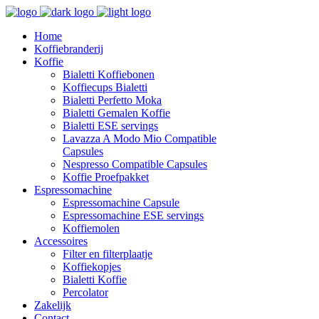
Home
Koffiebranderij
Koffie
Bialetti Koffiebonen
Koffiecups Bialetti
Bialetti Perfetto Moka
Bialetti Gemalen Koffie
Bialetti ESE servings
Lavazza A Modo Mio Compatible
Capsules
Nespresso Compatible Capsules
Koffie Proefpakket
Espressomachine
Espressomachine Capsule
Espressomachine ESE servings
Koffiemolen
Accessoires
Filter en filterplaatje
Koffiekopjes
Bialetti Koffie
Percolator
Zakelijk
Contact