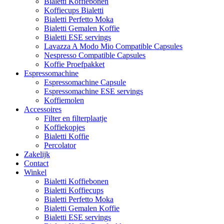
Bialetti Koffiebonen
Koffiecups Bialetti
Bialetti Perfetto Moka
Bialetti Gemalen Koffie
Bialetti ESE servings
Lavazza A Modo Mio Compatible Capsules
Nespresso Compatible Capsules
Koffie Proefpakket
Espressomachine
Espressomachine Capsule
Espressomachine ESE servings
Koffiemolen
Accessoires
Filter en filterplaatje
Koffiekopjes
Bialetti Koffie
Percolator
Zakelijk
Contact
Winkel
Bialetti Koffiebonen
Bialetti Koffiecups
Bialetti Perfetto Moka
Bialetti Gemalen Koffie
Bialetti ESE servings