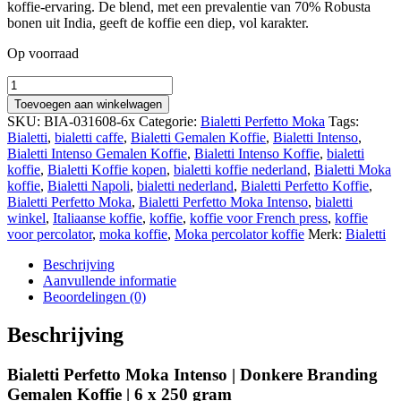
koffie-ervaring. De blend, met een prevalentie van 70% Robusta
bonen uit India, geeft de koffie een diep, vol karakter.
Op voorraad
Quantity
Toevoegen aan winkelwagen
SKU:
BIA-031608-6x
Categorie:
Bialetti Perfetto Moka
Tags:
Bialetti
,
bialetti caffe
,
Bialetti Gemalen Koffie
,
Bialetti Intenso
,
Bialetti Intenso Gemalen Koffie
,
Bialetti Intenso Koffie
,
bialetti
koffie
,
Bialetti Koffie kopen
,
bialetti koffie nederland
,
Bialetti Moka
koffie
,
Bialetti Napoli
,
bialetti nederland
,
Bialetti Perfetto Koffie
,
Bialetti Perfetto Moka
,
Bialetti Perfetto Moka Intenso
,
bialetti
winkel
,
Italiaanse koffie
,
koffie
,
koffie voor French press
,
koffie
voor percolator
,
moka koffie
,
Moka percolator koffie
Merk:
Bialetti
Beschrijving
Aanvullende informatie
Beoordelingen (0)
Beschrijving
Bialetti Perfetto Moka Intenso | Donkere Branding
Gemalen Koffie | 6 x 250 gram